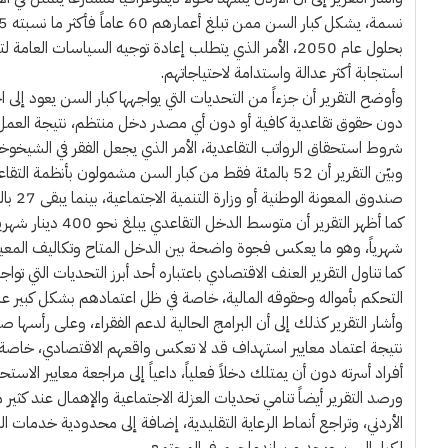
بحلول عام 2050، الأمر الذي يتطلب إعادة توجيه السياسات 
استجابة أكثر عدالة واستدامة لاحتياجاتهم.
وأوضح التقرير أن جزءاً من التحديات التي يواجهها كبار السن يعود إل
دون حقوق تقاعدية كافية أو دون أي مصدر دخل منتظم، نتيجة العمل 
شروط استحقاق الرواتب التقاعدية، الأمر الذي يجعل الفقر في الشيخوخة
صندوق المعونة الوطنية أو وزارة التنمية الاجتماعية، بينما يبقى 27 بالمئة خارج هاتين المظلتين معاً، دون أي راتب تقاعدي أو مساعدات اجتماعية.
شهرياً، وهو ما يعكس فجوة واضحة بين الدخل المتاح وتكاليف المعي
كما تناول التقرير العنف الاقتصادي باعتباره أحد أبرز التحديات التي 
التحكم بأمواله وحقوقه المالية، خاصة في ظل اعتمادهم بشكل كبير على ا
وأشار التقرير كذلك إلى أن البرامج الحالية لدعم الفقراء، وعلى رأسها ص
نتيجة اعتماد معايير استهداف قد لا تعكس واقعهم الاقتصادي، خاصة في
أفراد أسرته دون أن يمتلك دخلاً فعلياً، داعياً إلى مراجعة معايير ال
ورصد التقرير أيضاً تنامي تحديات العزلة الاجتماعية والإهمال عند كثي
الأردني، وتراجع أنماط الرعاية التقليدية، إضافة إلى محدودية خدمات ال
لكبار السن ويحد من اندماجهم في المجتمع.