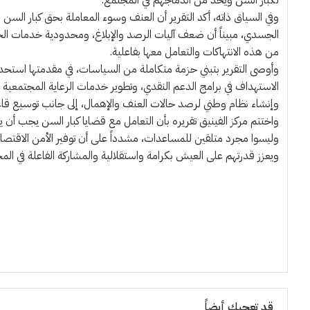
وفي السياق ذاته، أكد التقرير أن العنف وسوء المعاملة بحق كبار السن
الجسدي، مبيناً أن ضعف آليات الرصد والإبلاغ، ومحدودية خدمات ا
من هذه الانتهاكات والتعامل معها بفاعلية.
وأوصى التقرير بتبني حزمة متكاملة من السياسات، في مقدمتها استحدا
الاستهداف في برامج الدعم النقدي، وتطوير خدمات الرعاية المجتمعية وا
وإنشاء نظام وطني لرصد حالات العنف والإهمال، إلى جانب توسيع قاعدة
واختتم مركز الفينيق تقريره بأن التعامل مع قضايا كبار السن يجب أ
وليسوا مجرد متلقين للمساعدات، مشدداً على أن توفير الأمن الاقتصادي 
ويعزز قدرتهم على العيش بكرامة واستقلالية والمشاركة الفاعلة في الم
قد تعجبك أيضاً