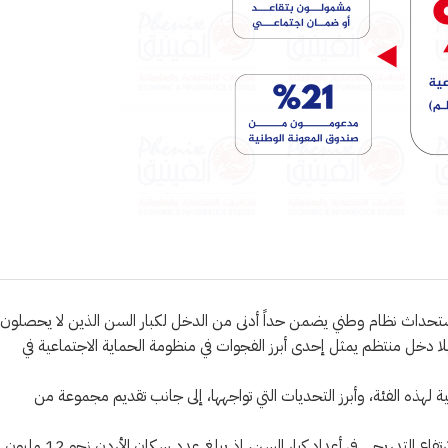
ى استحداث نظام وطني يضمن حداً أدنى من الدخل لكبار السن الذين لا يحصلون
ا دخل منتظم يمثل إحدى أبرز الفجوات في منظومة الحماية الاجتماعية في
ة لهذه الفئة، وأبرز التحديات التي تواجهها، إلى جانب تقديم مجموعة من
وأشار التقرير إلى أن الأردن يشهد تحولاً ديموغرافياً متسارعاً يتمثل في الارتفاع التدريجي في أعداد كبار السن، إذ يبلغ عدد سكان الأردن نحو 12 مليون