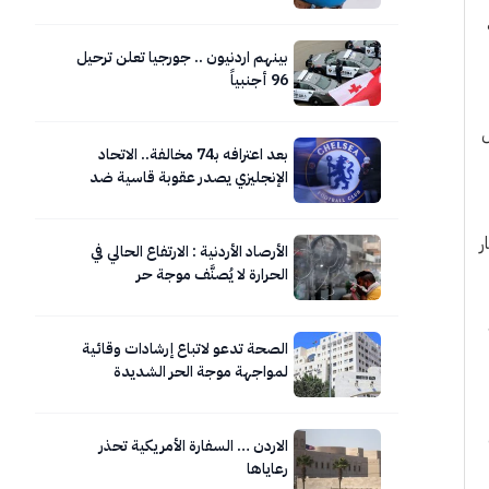
 بالمئة
بينهم اردنيون .. جورجيا تعلن ترحيل
96 أجنبياً
ل
بعد اعترافه بـ74 مخالفة.. الاتحاد
الإنجليزي يصدر عقوبة قاسية ضد
تشيلسي
تهم الأساسية بما يتراوح بين 500 و800 دينار
الأرصاد الأردنية : الارتفاع الحالي في
الحرارة لا يُصنَّف موجة حر
الصحة تدعو لاتباع إرشادات وقائية
لمواجهة موجة الحر الشديدة
الاردن … السفارة الأمريكية تحذر
رعاياها