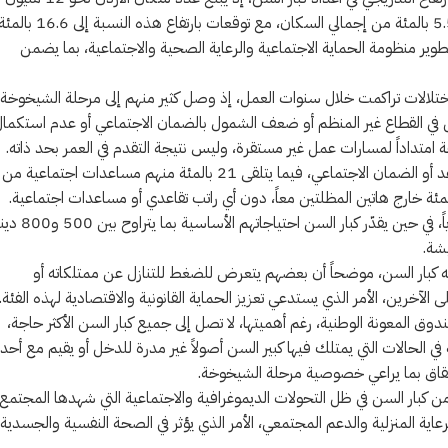
نسمة، يشكل كبار السن ممن تبلغ أعمارهم 60 عاماً فأكثر ما نسبته 5.5 بالمئة من إجمالي السكان، مع توقعات بارتفاع هذه النسبة إلى 16.6
العامة لتطوير منظومة الحماية الاجتماعية والرعاية الصحية والاجتماعية، بما يضمن
ى اختلالات تراكمت خلال سنوات العمل، إذ وصل كثير منهم إلى مرحلة الشيخوخة
في القطاع غير المنظم أو ضعف الشمول بالضمان الاجتماعي أو عدم استكما
 امتداداً لمسارات عمل غير مستقرة، وليس نتيجة التقدم في العمر بحد ذاته.
وبيّن التقرير أن 52 بالمئة فقط من كبار السن مشمولون بأنظمة التقاعد أو الضمان الاجتماعي، فيما يتلقى 21 بالمئة منهم مساعدات اجتماعية من
كما أظهر التقرير أن متوسط الدخل التقاعدي يبلغ نحو 400 دينار شهرياً، في حين يقدّر كبار السن احتياجا
شة.
تواجه كبار السن، موضحاً أن بعضهم يتعرض للضغط للتنازل عن ممتلكاته أو
لآخرين، الأمر الذي يستدعي تعزيز الحماية القانونية والاقتصادية لهذه الفئة.
ندوق المعونة الوطنية، رغم أهميتها، لا تصل إلى جميع كبار السن الأكثر حاجة،
 الحالات التي يمتلك فيها كبير السن أصولاً غير مدرة للدخل أو يقيم مع أحد
استحقاق بما يراعي خصوصية مرحلة الشيخوخة.
ر من كبار السن في ظل التحولات الديموغرافية والاجتماعية التي شهدها المجتمع
رعاية المنزلية والدعم المجتمعي، الأمر الذي يؤثر في الصحة النفسية والجسدية