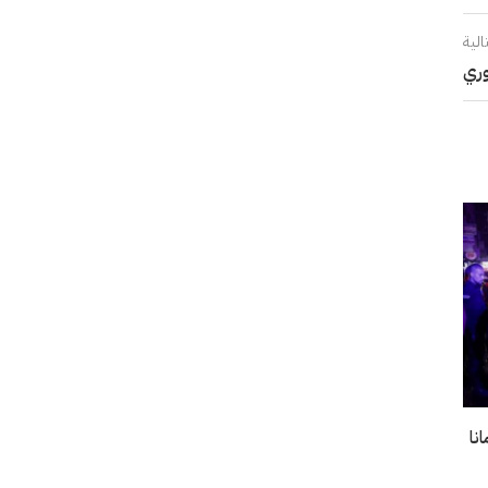
الية
وري
نا