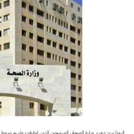
الرمثا نت- دعت وزارة الصحة ، المرشحين الذين انطبقت عليهم شروط الاع