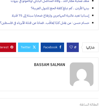
منفذ عملية مطار اللد .. وفاة المناضل الياباني أوكاموتو في بيروت
بينها الأردن .. كم تبلغ كلفة الحج للدول العربية؟
إسبانيا تعيد غالبية المهاجرين وارتفاع ضحايا سبتة إلى 75 قتيلا
حسام حسن : من يقتل كلبًا يُعاقَب.. فماذا عن قتلة الأبرياء في فلسطين؟
terest
Twitter
Facebook
0
شاركها
BASSAM SALMAN
المقالة السابقة