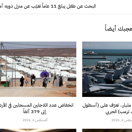
البحث عن طفل يبلغ 11 عاماً تغيّب عن منزل ذويه أمس
جبك أيضاً
1 سفينة بـ 275 مليار.. تعرّف على (أسطول
انخفاض عدد اللاجئين المسجلين في الأرد
 ترمب) الحربي
إلى 379 ألفاً
 6, 2026
أغسطس 6, 2026