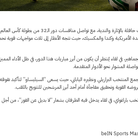
يشهد عشاق كرة القدم حول العالم، اليوم الإثنين وفجر غد الثلاثاء، لقاءات حافلة بالإثارة والندية، مع تواصل منافسات دور الـ32 من بطولة كأس العالم
المتحدة الأمريكية وكندا والمكسيك، حيث تتجه الأنظار إلى ثلاث مواجهات قوية تح
اهير، في لقاء يُنتظر أن يكون من أبرز مباريات هذا الدور، في ظل الأداء المميز
اصلة المشوار نحو الأدوار المتقدمة.
 المنتخب البرازيلي ونظيره الياباني، حيث يسعى “السيليساو” لتأكيد تفوقه
روضه القوية وتحقيق مفاجأة أمام أحد أبرز المرشحين للتتويج باللقب.
باراغواي، في لقاء يدخل فيه الطرفان بشعار “لا بديل عن الفوز”، من أجل