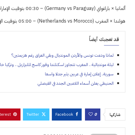
ألمانيا × باراغواي (Germany vs Paraguay) – 00:30 بتوقيت الإمارات – beIN Sports Max 2
هولندا × المغرب (Netherlands vs Morocco) – 05:00 بتوقيت الإمارات – beIN Sports Max 1
قد تعجبك أيضاً
لماذا ودعت تونس والأردن المونديال وبقي العراق رغم هزيمتين؟
ليلة مونديالية .. المغرب تتجاوز اسكتلندا وفوز كاسح لللبرازيل .. وتركيا خا
سورية.. إعلان إمارة في عربين يثير جدلا واسعا
الحنيطي يعلن أسماء اللاعبين الجدد في الفيصلي
terest
Twitter
Facebook
0
شاركها