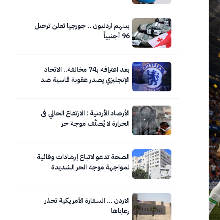
بينهم اردنيون .. جورجيا تعلن ترحيل
96 أجنبياً
بعد اعترافه بـ74 مخالفة.. الاتحاد
الإنجليزي يصدر عقوبة قاسية ضد
تشيلسي
الأرصاد الأردنية : الارتفاع الحالي في
الحرارة لا يُصنَّف موجة حر
الصحة تدعو لاتباع إرشادات وقائية
لمواجهة موجة الحر الشديدة
الاردن … السفارة الأمريكية تحذر
رعاياها