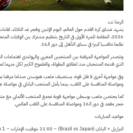
الرمثا نت
2026، المقامة للمرة الأولى في التاريخ بتنظيم مشترك بين الولايات 
طابعا تنافسيا كبيرا في سباق التأهل إلى دور الـ16.
وتتصدر المواجهة المرتقبة بين المنتخبين المغربي والهولندي اهتمامات الجم
الذي قدمه المنتخبان منذ انطلاق البطولة، والطموح الكبير لكل منهما لمو
وفي مواجهة أخرى لا تقل قوة، يستضيف ملعب هيوستن صداما مرتقبا يجمع
ومواصلة المنافسة على اللقب، بينما يأمل المنتخب الياباني في مواصلة ع
كما يحتضن ملعب بوسطن مواجهة قوية تجمع المنتخب الألماني مع منتخب 
حجز مقعد في دور الـ16 ومواصلة المنافسة على اللقب العالمي.
مواعيد المباريات
البرازيل × اليابان (Brazil vs Japan) – 21:00 بتوقيت الإمارات – beIN Sports Max 1