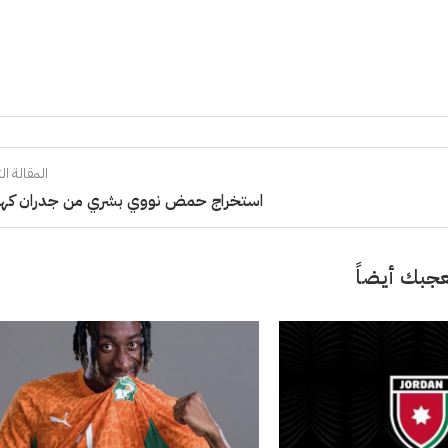
المقالة الت
استخراج حمض نووي بشري من جدران كه
جبك أيضاً