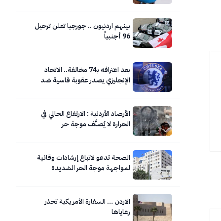
بينهم اردنيون .. جورجيا تعلن ترحيل
96 أجنبياً
بعد اعترافه بـ74 مخالفة.. الاتحاد
الإنجليزي يصدر عقوبة قاسية ضد
تشيلسي
الأرصاد الأردنية : الارتفاع الحالي في
الحرارة لا يُصنَّف موجة حر
الصحة تدعو لاتباع إرشادات وقائية
لمواجهة موجة الحر الشديدة
الاردن … السفارة الأمريكية تحذر
رعاياها