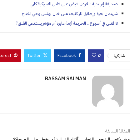
صحيفة إيرلندية : الاردن قبض على قاتل الاميركية كارني
شهيدان بغزة وإطلاق نار كثيف على خان يونس وحي التفاح
8 قتلى في أسبوع .. الجريمة أزمة عابرة أم مؤشر يستدعي القلق؟
terest
Twitter
Facebook
0
شاركها
BASSAM SALMAN
المقالة السابقة
متى يكون الشعور بالنعاس أثناء النهار نذير خطر على الصحة؟