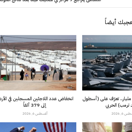
جبك أيضاً
1 سفينة بـ 275 مليار.. تعرّف على (أسطول
انخفاض عدد اللاجئين المسجلين في الأرد
 ترمب) الحربي
إلى 379 ألفاً
 6, 2026
أغسطس 6, 2026