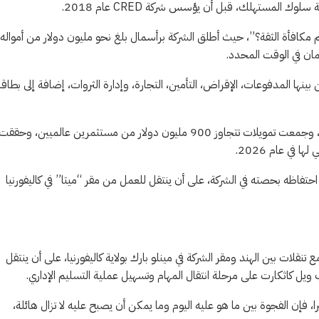
 المستهلك، قبل أن يؤسس شركة CRED عام 2018.
 لا يتم مكافأة الثقة؟”، حيث أطلق الشركة برأسمال بلغ نحو مليون دولار من أمواله
مان في الوقت المحدد.
 مالية متعددة، من بينها المدفوعات، الإقراض، التأمين، التجارة، وإدارة الثروات، إضافة إلى بطا
ووفقا لبيانات الشركة، فقد نمت CRED لتضم نحو 17 مليون مستخدم، وجمعت تمويلات تتجاوز 900 مليون دولار من مستثمرين عالميين، وحققت
توقع أن يتخلى شاه عن مهامه التشغيلية اليومية في CRED مع احتفاظه بحصته في الشركة، على أن ينتقل للعمل من مقر “ميتا” في كاليفورنيا
قلات بين الهند ومقر الشركة في مينلو بارك بولاية كاليفورنيا، على أن ينتقل
ويل كاثكارت على مرحلة انتقال المهام وتسهيل عملية التسليم الإداري.
 فإن الفجوة بين ما هو عليه اليوم وما يمكن أن يصبح عليه لا تزال هائلة،