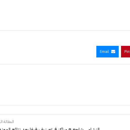
Email
Pin
المقالة الت
النشامى يتراجع 9 مراكز في تصنيف فيفا بعد نتائج المونديال