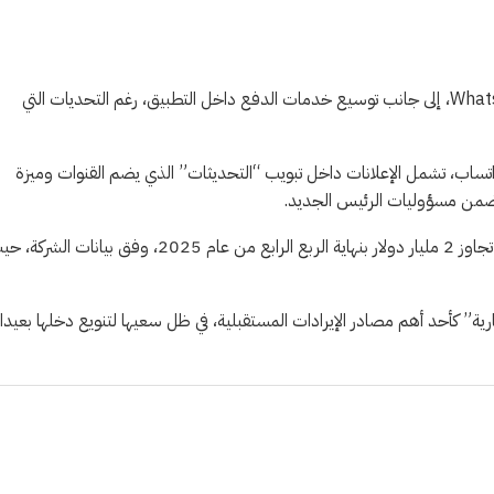
وتعمل ميتا على استثمار هذا النمو عبر تطوير منظومة WhatsApp Business، إلى جانب توسيع خدمات الدفع داخل التطبيق، رغم التحديات التي
اتساب، تشمل الإعلانات داخل تبويب “التحديثات” الذي يضم القنوات وميزة
 ضمن مسؤوليات الرئيس الجديد.
وسجلت خدمات المراسلة المدفوعة عبر واتساب معدل إيرادات سنوية تجاوز 2 مليار دولار بنهاية الربع الرابع من عام 2025، وفق بيانات ال
ارية” كأحد أهم مصادر الإيرادات المستقبلية، في ظل سعيها لتنويع دخلها بعيدا