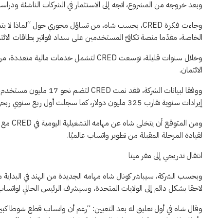
وبعد خروجه من المشروع، اتجه إلى الاستثمار في الشركات الناشئة ودراسة سلوك
وجاءت فكرة CRED، بحسب شاه، من تساؤل محوري حول “لماذا
الخاصة، مقدّما منصة تكافئ المستخدمين على سداد فواتير بطاقات الائت
وخلال سنوات قليلة، توسعت CRED لتشمل خدمات
الائتمان.
إيرادات سنوية تقارب 325 مليون دولار، كما سجلت أول ربع سنوي ربحي لها في عام 2026.
ومن الم
لقيادة المرحلة المقبلة من تطوير واتساب عالميًا.
انتقال تدريجي إلى مقر ميتا
وبحسب الشركة، سيباشر كونال شاه مهامه الجديدة من الهند في البداية مع تن
لاحقا بشكل دائم إلى الولايات المتحدة، وسيشرف الرئيس الحالي لواتساب 
وقال شاه في أول تعليق له بعد التعيين: “رغم أن واتساب قطع شوطا كبيرا،