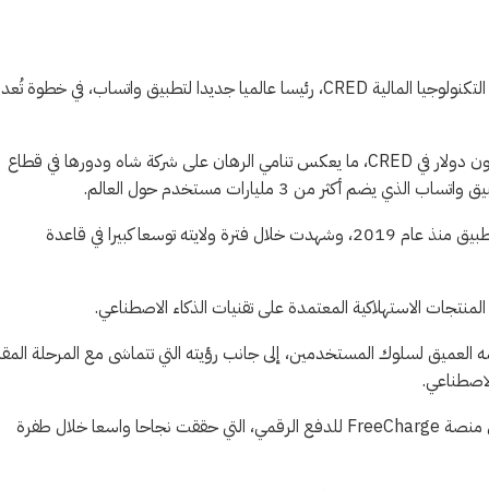
أعلنت شركة “ميتا” تعيين رجل الأعمال الهندي كونال شاه، مؤسس شركة التكنولوجيا المالية CRED، رئيسا عالميا جديدا لتطبيق واتساب، في خط
ويأتي هذا التعيين بالتزامن مع استثمار ضخم من “ميتا” بقيمة 900 مليون دولار في CRED، ما يعكس تنامي الرهان على شركة شاه ودورها في قطاع
م أكثر من 3 مليارات مستخدم حول العالم.
وسيخلف كونال شاه الرئيس السابق لواتساب ويل كاثكارت، الذي قاد التطبيق منذ عام 2019، وشهدت خلال فترة ولايته توسعا كبيرا في قاعدة
المنتجات الاستهلاكية المعتمدة على تقنيات الذكاء الاصطناعي.
ه العميق لسلوك المستخدمين، إلى جانب رؤيته التي تتماشى مع المرحلة المقب
لاصطناعي.
ويُعد كونال شاه من أبرز رواد الأعمال في الهند، حيث بدأ مسيرته بتأسيس منصة FreeCharge للدفع الرقمي، التي حققت نجاحا واسعا خلال طفرة