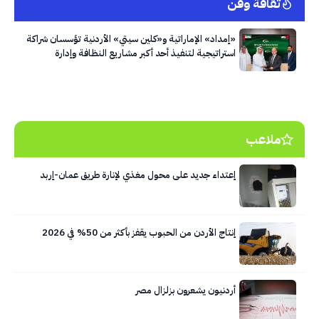
ثقافة وفن
«إمداد» الإماراتية و«كلين سيتي» الأردنية تؤسسان شراكة
استراتيجية لتنفيذ أحد أكبر مشاريع النظافة وإدارة
النفايات في العاصمة عمّان
ملاعب
إعتداء جديد على محول مغذي لإنارة طريق عمان-إربد
إنتاج الأردن من الحبوب يقفز بأكثر من 50% في 2026
أردنيون يشعرون بزلزال مصر