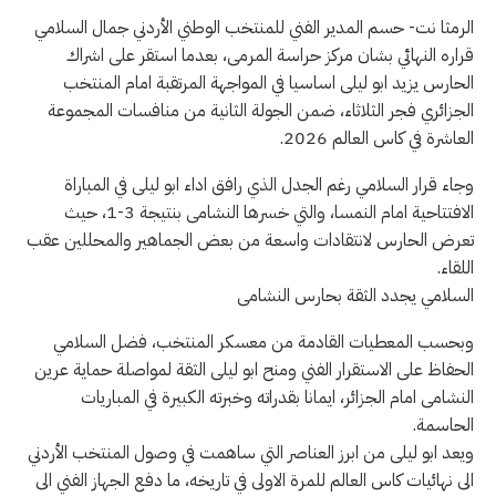
الرمثا نت- حسم المدير الفني للمنتخب الوطني الأردني جمال السلامي
قراره النهائي بشان مركز حراسة المرمى، بعدما استقر على اشراك
الحارس يزيد ابو ليلى اساسيا في المواجهة المرتقبة امام المنتخب
الجزائري فجر الثلاثاء، ضمن الجولة الثانية من منافسات المجموعة
العاشرة في كاس العالم 2026.
وجاء قرار السلامي رغم الجدل الذي رافق اداء ابو ليلى في المباراة
الافتتاحية امام النمسا، والتي خسرها النشامى بنتيجة 3-1، حيث
تعرض الحارس لانتقادات واسعة من بعض الجماهير والمحللين عقب
اللقاء.
السلامي يجدد الثقة بحارس النشامى
وبحسب المعطيات القادمة من معسكر المنتخب، فضل السلامي
الحفاظ على الاستقرار الفني ومنح ابو ليلى الثقة لمواصلة حماية عرين
النشامى امام الجزائر، ايمانا بقدراته وخبرته الكبيرة في المباريات
الحاسمة.
ويعد ابو ليلى من ابرز العناصر التي ساهمت في وصول المنتخب الأردني
الى نهائيات كاس العالم للمرة الاولى في تاريخه، ما دفع الجهاز الفني الى