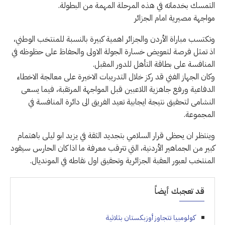
التمسك بخدماته في هذه المرحلة المهمة من البطولة.
مواجهة مصيرية امام الجزائر
وتكتسب مباراة الأردن والجزائر اهمية كبيرة بالنسبة للمنتخب الوطني،
اذ تمثل فرصة لتعويض خسارة الجولة الاولى والحفاظ على حظوظه في
المنافسة على بطاقة التأهل للدور المقبل.
وكان الجهاز الفني قد ركز خلال التدريبات الاخيرة على معالجة الاخطاء
الدفاعية ورفع جاهزية اللاعبين قبل المواجهة المرتقبة، فيما يسعى
النشامى لتحقيق نتيجة ايجابية تعيد الفريق الى دائرة المنافسة في
المجموعة.
وينتظر ان يحظى قرار السلامي بتجديد الثقة في يزيد ابو ليلى باهتمام
كبير من الجماهير الأردنية، التي تترقب معرفة ما اذا كان الحارس سيقود
المنتخب لعبور العقبة الجزائرية وتحقيق اول نقاطه في المونديال.
قد تعجبك أيضاً
كولومبيا تتجاوز أوزبكستان بثلاثية