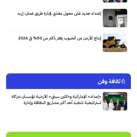
إعتداء جديد على محول مغذي لإنارة طريق عمان-إربد
إنتاج الأردن من الحبوب يقفز بأكثر من 50% في 2026
ثقافة وفن
«إمداد» الإماراتية و«كلين سيتي» الأردنية تؤسسان شراكة
استراتيجية لتنفيذ أحد أكبر مشاريع النظافة وإدارة
النفايات في العاصمة عمّان