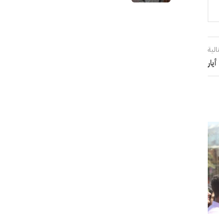
منزل
الية