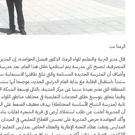
الرمثا نت
قال مدير التربية والتعليم للواء الرمثا، الدكتور فيصل الحوامدة، إن ال
المتصرفية، لتصبح ثاني مدرسة يتم استلامها خلال هذا العام، بعد مدرسة 
وأضاف أن المدرسة الجديدة المستلمة والتي تبلغ طاقتها الاستيعابية 
ستبدأ باستقبال الطلبة مع بداية العام الدراسي الجديد، موضحا أنها 
للمنطقة التي تعتبر بعيدة نسبيا عن مركز المدينة، بالتالي توسعة الشبكة ا
وفيما يتعلق بتوسيع نطاق الخدمات التعليمية في مختلف مناطق اللواء، ب
ثانية (مدرسة الشياح الأساسية المختلطة) بهدف تخفيف الضغط على ال
أن المديرية أعلنت عن طلب استملاك أرض في قرية الشجرة لغايات بناء
وأكد الحوامدة حرص المديرية على تحسين القطاع التعليمي في الميدان ال
الالكتروني، فضلا عن تنفيذ أكثر من ستين استدراج صيانة ضمن صلاحية مد