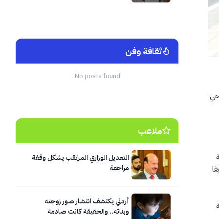
منزل
ثقافة وفن
No posts found.
 حي
ملاعب
التعديل الوزاري المرتقب يشكل وقفة
مراجعة
فا
أردني يكتشف انتشار صور زوجته
مة
وبناته.. والحقيقة كانت صادمة