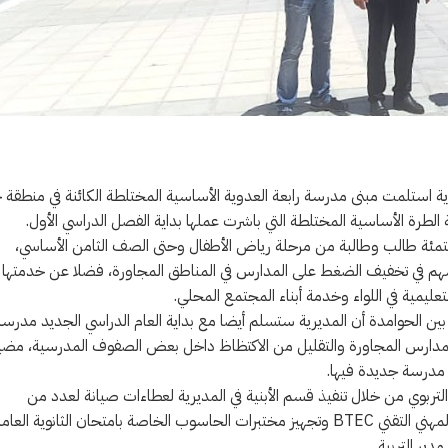
مديرية استلمت مبنى مدرسة رابعة العدوية الأساسية المختلطة الكائنة في منطقة
الطرة الأساسية المختلطة التي باشرت عملها بداية الفصل الدراسي الأول.
ستمئة طالب وطالبة من مرحلة رياض الأطفال وحتى الصف الثامن الأساسي،
ستسهم في تخفيف الضغط على المدارس في المناطق المجاورة، فضلا عن خدمتها
لتعليمية في اللواء وخدمة أبناء المجتمع المحلي.
ين الحوامدة أن المديرية ستسلم أيضا مع بداية العام الدراسي الجديد مدرسة
مدارس المجاورة والتقليل من الاكتظاظ داخل بعض الصفوف المدرسية، مضي
 مدرسة جديدة فيها.
تربوي من خلال تنفيذ قسم الأبنية في المديرية لعطاءات صيانة لعدد من
المدارس وتنفيذ عطاء اللجنة الإطارية والعطاء الخاص بمدارس التعليم المهني التقني BTEC وتجهيز مختبرات الحاسوب الخاصة بامتحان الثانوية العا
ير التربية.