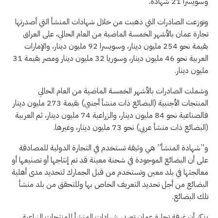
وسويسرا 21 شهادة.
وتوزعت الصادرات التي ذهبت من خلال شهادات المنشأ التي أصدرتها
تجارة عمان بالأشهر الخمسة الماضية من العام الحالي، على العراق
بقيمة نحو 254 مليون دينار، وسويسرا 92 مليون دينار، والإمارات
العربية نحو 46 مليون دينار، وسوريا 32 مليون دينار ومصر بقيمة 31
مليون دينار.
وشملت الصادرات بالأشهر الخمسة الماضية من العام الحالي
المنتجات الأجنبية (البضائع ذات منشأ أجنبي) بقيمة 273 مليون دينار
فالصناعية نحو 84 مليون دينار، والزراعية 74 مليون دينار، ثم العربية
(البضائع ذات منشأ عربي) نحو 73 مليون دينار، وغيرها.
و”شهادة المنشأ” هي وثيقة تستخدم في التجارة الدولية للمصادقة
على أن البضائع الموجودة في شحنة معينة قد تم إنتاجها أو تصنيعها أو
معالجتها في بلد معين وتستخدم من قبل الجمارك لتحديد مدى أهلية
البضائع من أجل تحديد التعريف الخاص بها وللتحقق من بلد منشأ
تلك البضائع.
يذكر أن غرفة تجارة عمان تصدر شهادات المنشأ للمنتجات الزراعية