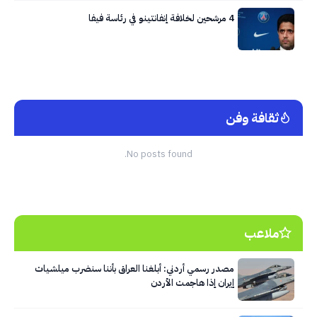
4 مرشحين لخلافة إنفانتينو في رئاسة فيفا
ثقافة وفن
No posts found.
ملاعب
مصدر رسمي أردني: أبلغنا العراق بأننا سنضرب ميلشيات
إيران إذا هاجمت الأردن