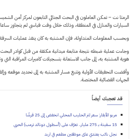
الرمثا نت – تمكن العاملون في البحث الجنائي التابعون لمركز أمن الش
السيارات والمنازل في المنطقة، وذلك خلال وقت قياسي لم يتجاوز ساعا
وبحسب المعلومات المتداولة، فإن المشتبه به كان ينفذ عمليات السرقة
وجاءت عملية ضبطه نتيجة متابعة ميدانية مكثفة من قبل كوادر البحث 
هوية المشتبه به، إلى جانب الاستعانة بتسجيلات كاميرات المراقبة التي وث
وأفضت التحقيقات الأولية وتتبع مسار المشتبه به إلى تحديد موقعه وإلقاء 
الجهات القضائية المختصة.
قد تعجبك أيضاً
مربو الأبقار: سعر لتر الحليب المحلي انخفض إلى 25 قرشًا
15 سفينة بـ 275 مليار.. تعرّف على (أسطول دونالد ترمب) الحربي
نجل نائب يعتدي عاى موظفين مطعم في اربد