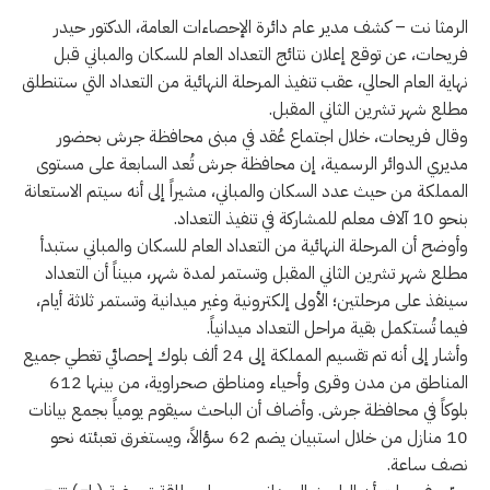
الرمثا نت – كشف مدير عام دائرة الإحصاءات العامة، الدكتور حيدر
فريحات، عن توقع إعلان نتائج التعداد العام للسكان والمباني قبل
نهاية العام الحالي، عقب تنفيذ المرحلة النهائية من التعداد التي ستنطلق
مطلع شهر تشرين الثاني المقبل.
وقال فريحات، خلال اجتماع عُقد في مبنى محافظة جرش بحضور
مديري الدوائر الرسمية، إن محافظة جرش تُعد السابعة على مستوى
المملكة من حيث عدد السكان والمباني، مشيراً إلى أنه سيتم الاستعانة
بنحو 10 آلاف معلم للمشاركة في تنفيذ التعداد.
وأوضح أن المرحلة النهائية من التعداد العام للسكان والمباني ستبدأ
مطلع شهر تشرين الثاني المقبل وتستمر لمدة شهر، مبيناً أن التعداد
سينفذ على مرحلتين؛ الأولى إلكترونية وغير ميدانية وتستمر ثلاثة أيام،
فيما تُستكمل بقية مراحل التعداد ميدانياً.
وأشار إلى أنه تم تقسيم المملكة إلى 24 ألف بلوك إحصائي تغطي جميع
المناطق من مدن وقرى وأحياء ومناطق صحراوية، من بينها 612
بلوكاً في محافظة جرش. وأضاف أن الباحث سيقوم يومياً بجمع بيانات
10 منازل من خلال استبيان يضم 62 سؤالاً، ويستغرق تعبئته نحو
نصف ساعة.