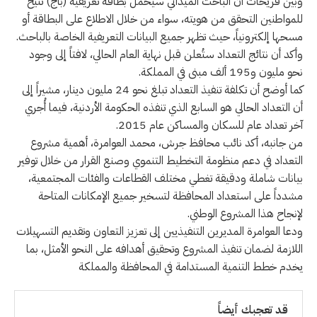
وبيّن فريحات أن الباحث الميداني سيحمل بطاقة تعريفية (باج) تتيح
للمواطنين التحقق من هويته، سواء من خلال الاطلاع على البطاقة أو
مسحها إلكترونياً، حيث تظهر جميع البيانات التعريفية الخاصة بالباحث.
وأكد أن نتائج التعداد ستُعلن قبل نهاية العام الحالي، لافتاً إلى وجود
نحو مليون و195 ألف مبنى في المملكة.
كما أوضح أن تكلفة تنفيذ التعداد تبلغ نحو 24 مليون دينار، مشيراً إلى
أن التعداد الحالي هو السابع الذي تنفذه الحكومة الأردنية، فيما أُجري
آخر تعداد عام للسكان والمساكن عام 2015.
من جانبه، أكد نائب محافظ جرش، محمد العوامرة، أهمية مشروع
التعداد في دعم منظومة التخطيط التنموي وصنع القرار من خلال توفير
بيانات شاملة ودقيقة تغطي مختلف القطاعات والفئات المجتمعية،
مشدداً على استعداد المحافظة لتسخير جميع الإمكانات المتاحة
لإنجاح هذا المشروع الوطني.
ودعا العوامرة المديرين التنفيذيين إلى تعزيز التعاون وتقديم التسهيلات
اللازمة لضمان تنفيذ المشروع وتحقيق أهدافه على النحو الأمثل، بما
يخدم خطط التنمية المستدامة في المحافظة والمملكة
قد تعجبك أيضاً