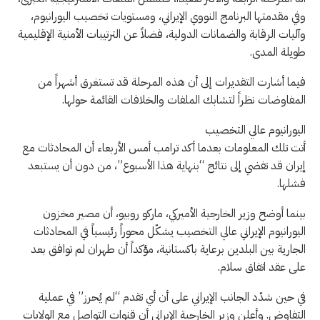
وفي مقدمتها البرنامج النووي الإيراني، ومستويات تخصيب اليورانيوم،
وآليات الرقابة والضمانات الدولية، فضلاً عن الترتيبات الأمنية الإقليمية
طويلة المدى.
فيما أشارت التقديرات إلى أن هذه المرحلة قد تستغرق أشهراً من
المفاوضات نظراً لتشابك الملفات والخلافات القائمة حولها.
اليورانيوم عالي التخصيب
أتت تلك المعلومات بعدما أكد ترامب أمس الأربعاء أن المحادثات مع
إيران قد تفضي إلى نتائج “بنهاية هذا الأسبوع”، من دون أن يستبعد
فشلها.
بينما أوضح وزير الخارجية الأميركي، ماركو روبيو، أن مصير مخزون
اليورانيوم الإيراني عالي التخصيب يشكّل محوراً رئيسياً في المحادثات
الجارية بين البلدين برعاية باكستانية، مؤكداً أن طهران لم توافق بعد
على عقد اتفاق سلام.
في حين شدّد الجانب الإيراني على أن أي تقدم “لم يُحرز” في عملية
التفاوض. وأعلن وزير الخارجية الإيراني أن قنوات التواصل مع الولايات