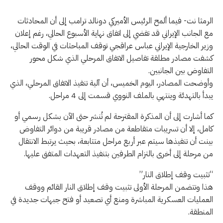
الرمثا نت- فيما ألمح الرئيس الأميركي دونالد ترامب إلى أن المحادثات
مع الجانب الإيراني قد تفضي إلى اتفاق نهاية الأسبوع الحالي، رغم إعلان
وزير الخارجية الإيراني عباس عراقجي توقف المباحثات في الوقت الحالي،
كشفت مصادر مطلقة تفاصيل الاتفاق المرحلي الذي شكل محور
التفاوض بين الجانبين.
وأوضحت المصادر، اليوم الخميس، أن آلية تنفيذ الاتفاق المرحلي، الذي
يبدأ بالتهدئة وينتهي بالملف النووي قسمت إلى 4 مراحل.
كما أشارت إلى أن المذكرة المقترحة لم تُنشر حتى الآن بشكل رسمي أو
كامل، إلا أن تسريبات متقاطعة من مصادر قريبة من دوائر التفاوض
بينت أن تنفيذها سيتم عبر أربع مراحل متتابعة، بحيث يرتبط الانتقال
من مرحلة إلى أخرى بالتزام الطرفين بتنفيذ التعهدات المتفق عليها.
“تثبيت وقف إطلاق النار”
هذا وتتضمن المرحلة الأولى تثبيت وقف إطلاق النار القائم ووقف
العمليات العسكرية المباشرة ومنع أي تصعيد أو فتح جبهات جديدة في
المنطقة.