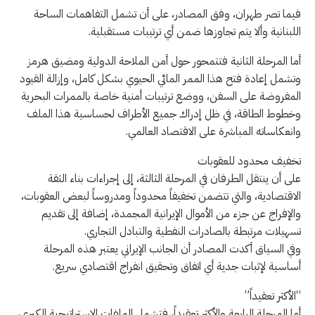
فيما تصر طهران، وفق المصادر، على أن تشمل التفاهمات الساحة
اللبنانية وألا يتم تجاوزها ضمن أي ترتيبات مستقبلية.
أما المرحلة الثانية فتتمحور حول أمن الملاحة الدولية ومضيق هرمز
وتشمل إعادة فتح هذا الممر المائي الحيوي بشكل كامل، وإزالة القيود
المفروضة على السفن، ووضع ترتيبات أمنية خاصة بالممرات البحرية
وخطوط الطاقة، في ظل إدراك جميع الأطراف لحساسية هذا الملف
وانعكاساته المباشرة على الاقتصاد العالمي.
تخفيف محدود للعقوبات
على أن ينتقل الطرفان في المرحلة الثالثة، إلى إجراءات بناء الثقة
الاقتصادية، والتي تتضمن تخفيفاً محدوداً ومدروساً لبعض العقوبات،
والإفراج عن جزء من الأموال الإيرانية المجمدة، إضافة إلى تقديم
تسهيلات مرتبطة بالصادرات النفطية والتبادل التجاري.
وفي السياق أكدت المصادر أن الجانب الإيراني يعتبر هذه المرحلة
أساسية لإثبات جدية أي اتفاق وتحقيق انفراج اقتصادي سريع.
“الأكثر تعقيداً”
أما المرحلة الرابعة والأكثر تعقيداً، فتشمل الملفات الاستراتيجية الكبرى،