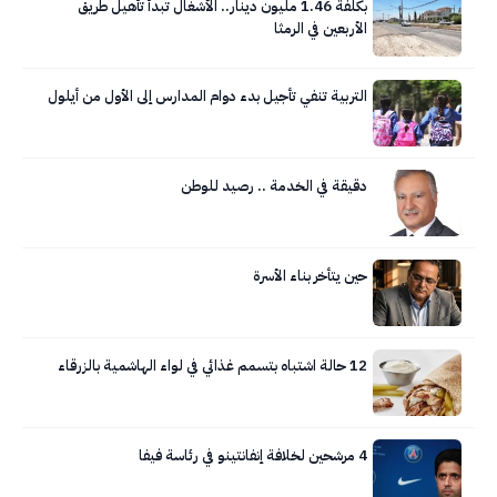
بكلفة 1.46 مليون دينار.. الأشغال تبدأ تأهيل طريق
الأربعين في الرمثا
التربية تنفي تأجيل بدء دوام المدارس إلى الأول من أيلول
دقيقة في الخدمة .. رصيد للوطن
حين يتأخر بناء الأسرة
12 حالة اشتباه بتسمم غذائي في لواء الهاشمية بالزرقاء
4 مرشحين لخلافة إنفانتينو في رئاسة فيفا