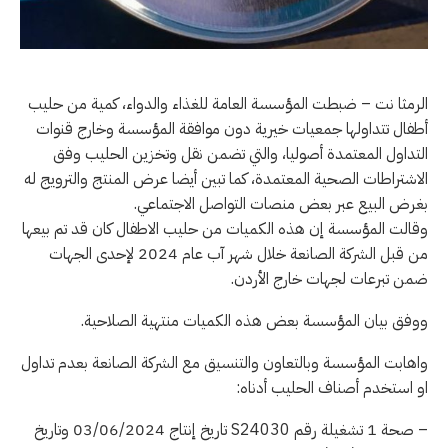
الرمثا نت – ضبطت المؤسسة العامة للغذاء والدواء، كمية من حليب
أطفال تتداولها جمعيات خيرية دون موافقة المؤسسة وخارج قنوات
التداول المعتمدة أصوليا، والتي تضمن نقل وتخزين الحليب وفق
الاشتراطات الصحية المعتمدة، كما تبين أيضا عرض المنتج والترويج له
بغرض البيع عبر بعض منصات التواصل الاجتماعي.
وقالت المؤسسة إن هذه الكميات من حليب الاطفال كان قد تم بيعها
من قبل الشركة الصانعة خلال شهر آب عام 2024 لإحدى الجهات
ضمن تبرعات لجهات خارج الأردن.
ووفق بيان المؤسسة بعض هذه الكميات منتهية الصلاحية.
واهابت المؤسسة وبالتعاون والتنسيق مع الشركة الصانعة بعدم تداول
او استخدم أصناف الحليب أدناه:
– صحة 1 تشغيلة رقم S24030 تاريخ إنتاج 03/06/2024 وتاريخ