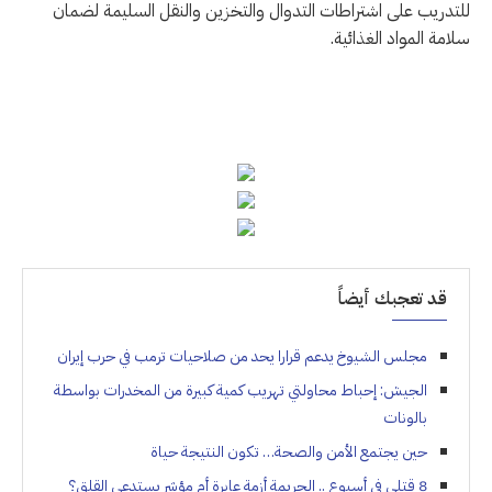
للتدريب على اشتراطات التدوال والتخزين والنقل السليمة لضمان
سلامة المواد الغذائية.
قد تعجبك أيضاً
مجلس الشيوخ يدعم قرارا يحد من صلاحيات ترمب في حرب إيران
الجيش: إحباط محاولتي تهريب كمية كبيرة من المخدرات بواسطة
بالونات
حين يجتمع الأمن والصحة… تكون النتيجة حياة
8 قتلى في أسبوع .. الجريمة أزمة عابرة أم مؤشر يستدعي القلق؟