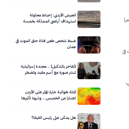
الجيش الأردني: إحباط محاولة
را
استهداف أراضي المملكة بخمسة
صواريخ إيرانية
ضبط شخص طعن فتاة حتى الموت في
عمان
 في
(تفاخر بالتنكيل) .. مجندة إسرائيلية
تنشر صورة مع أسير مقيد وتضطر
لحذفها
لموسمي،
كتلة هوائية حارة تؤثر على الأردن
اعتبارا من الخميس… وذروة تأثيرها
السبت
هل يمكن عزل رئيس الفيفا؟