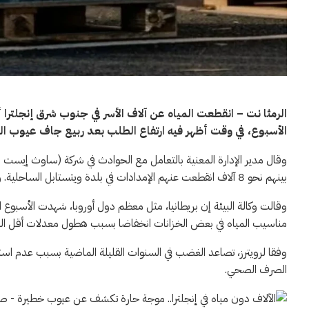
الرمثا نت – انقطعت المياه عن آلاف الأسر في جنوب شرق إنجلت
الأسبوع، في وقت أظهر فيه ارتفاع الطلب بعد ربيع جاف عيوب البني
بينهم نحو 8 آلاف انقطعت عنهم الإمدادات في بلدة ويتستابل الساحلية. واصطف الناس في طوابير الجمعة للحصول على إمدادات مياه طارئة.
وقالت وكالة البيئة إن بريطانيا، مثل معظم دول أوروبا، شهدت الأسبوع
مناسيب المياه في بعض الخزانات انخفاضا بسبب هطول معدلات أقل المت
وفقا لرويترز، تصاعد الغضب في السنوات القليلة الماضية بسبب عدم استث
الصرف الصحي.