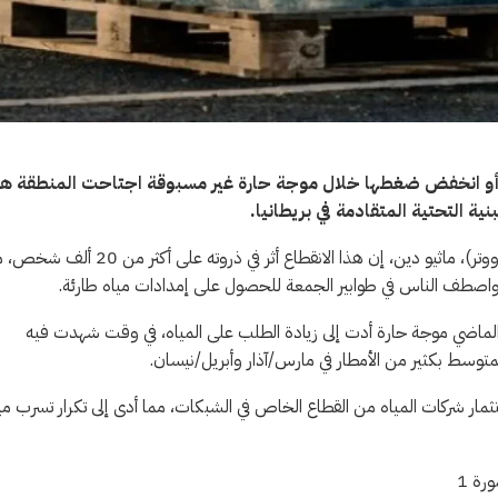
را أو انخفض ضغطها خلال موجة حارة غير مسبوقة اجتاحت المنطقة ه
ة التحتية المتقادمة في بريطانيا.
وقال مدير الإدارة المعنية بالتعامل مع الحوادث في شركة (ساوث إيست ووتر)، ماثيو دين، إن هذا الانقطاع أثر في ذروته على 
 الماضي موجة حارة أدت إلى زيادة الطلب على المياه، في وقت شهدت فيه
وسط بكثير من الأمطار في مارس/آذار وأبريل/نيسان.
مار شركات المياه من القطاع الخاص في الشبكات، مما أدى إلى تكرار تسرب مي