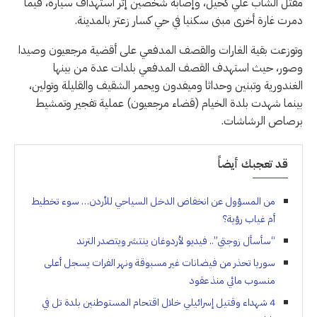
مقتل الشاب علي كحيل، وإصابة شخصين إثر استهداف سيارة، فيما
دمرت غارة أخرى مبنى سكنيا في حي كسار زعتر بالمدينة.
وتوزعت بقية الغارات والقصف المدفعي على أقضية مرجعيون وصيدا
وصور، حيث استهدف القصف المدفعي بلدات عدة من بينها
الغندورية وتبنين وحداثا وميفدون ويحمر الشقيف والقليلة وتولين،
بينما شهدت بلدة الخيام (قضاء مرجعيون) عملية تفجير وتمشيط
برصاص الرشاشات.
قد تعجبك أيضاً
من المسؤول عن انخفاض الدخل السياحي للأردن… سوء تخطيط
أم غياب رؤية؟
“سأسأل زوجتي”.. فيديو لأردوغان ينتشر ويتصدر الترند
سوريا تحذر من فيضانات غير مسبوقة ونهر الفرات يسجل أعلى
منسوب مائي منذ عقود
4 شهداء وقتيل إسرائيلي خلال اقتحام المستوطنين بلدة تل في