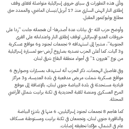
وتأتي هذه التطورات في سياق خروق إسرائيلية متواصلة لاتفاق وقف
إطلاق النار الهش الساري منذ 17 أبريل/نيسان الماضي، والممدد حتى
مطلع يوليو/تموز المقبل.
وأوضح حزب الله -في بيانات عدة أصدرها- أن هجماته جاءت “ردا على
خروقات العدو الإسرائيلي لوقف إطلاق النار واعتداءاته على القرى
الجنوبية”، مشيرا إلى استهدافه 9 تجمعات لجنود و6 مواقع عسكرية
و3 آليات. كما أعلن الحزب تصديه بصاروخ أرض-جو لمسيّرة إسرائيلية
من نوع “هيرون 1” في أجواء منطقة البقاع شرقي لبنان.
وفي تفاصيل الهجمات، ذكر الحزب أنه استهدف بمسيّرات وصواريخ 6
مواقع عسكرية شملت مربض مدفعية في بلدة العديسة، و3 مراكز
قيادية مستحدثة في بلدة البياضة جنوبي لبنان، بالإضافة إلى موقع
المرج العسكري ومنصة للقبة الحديدية في ثكنة برانيت شمالي الأراضي
المحتلة.
كما هاجم 8 تجمعات لجنود إسرائيليين، 6 منها في بلدتيْ البياضة
والناقورة جنوبي لبنان، وتجمعان في ثكنة برانيت ومستوطنة مسكاف
عام في الشمال، مؤكدا تحقيقه إصابات.