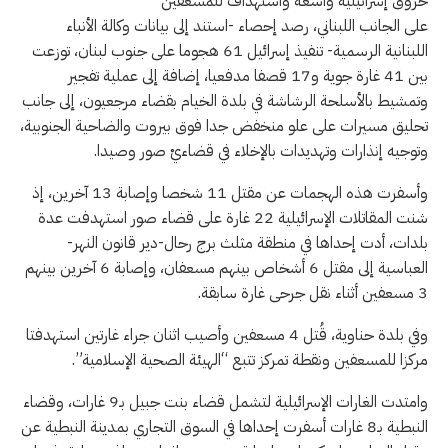
خروق إسرائيلية واسعة واستهداف للمسعفين
على الجانب اللبناني، رصد إحصاء -استند إلى بيانات وكالة الأنباء
اللبنانية الرسمية- تنفيذ إسرائيل 61 هجوما على جنوب لبنان، توزعت
بين 41 غارة جوية و17 قصفا مدفعيا، إضافة إلى عملية تفجير
وتمشيط بالأسلحة الرشاشة في بلدة الخيام بقضاء مرجعيون، إلى جانب
تحليق مسيرات على علو منخفض جدا فوق بيروت والضاحية الجنوبية،
وتوجيه إنذارات وتهديدات بالإخلاء في قضاءيْ صور وصيدا.
وأسفرت هذه الهجمات عن مقتل 11 شخصا وإصابة 13 آخرين، إذ
شنت المقاتلات الإسرائيلية 22 غارة على قضاء صور استهدفت عدة
بلدات، أدت إحداها في منطقة مثلث برج رحال-دير قانون النهر-
العباسية إلى مقتل 6 أشخاص بينهم مسعفان، وإصابة 6 آخرين بينهم
3 مسعفين أثناء نقل جرحى غارة سابقة.
وفي بلدة حناوية، قُتل 4 مسعفين وأصيب اثنان جراء غارتين استهدفتا
مركزا للمسعفين ونقطة تمركز تتبع “الهيئة الصحية الإسلامية”.
وامتدت الغارات الإسرائيلية لتشمل قضاء بنت جبيل بـ9 غارات، وقضاء
النبطية بـ8 غارات أسفرت إحداها في السوق التجاري بمدينة النبطية عن