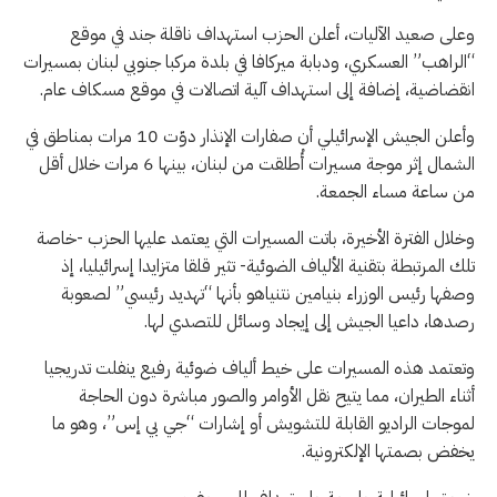
وعلى صعيد الآليات، أعلن الحزب استهداف ناقلة جند في موقع
“الراهب” العسكري، ودبابة ميركافا في بلدة مركبا جنوبي لبنان بمسيرات
انقضاضية، إضافة إلى استهداف آلية اتصالات في موقع مسكاف عام.
وأعلن الجيش الإسرائيلي أن صفارات الإنذار دوّت 10 مرات بمناطق في
الشمال إثر موجة مسيرات أُطلقت من لبنان، بينها 6 مرات خلال أقل
من ساعة مساء الجمعة.
وخلال الفترة الأخيرة، باتت المسيرات التي يعتمد عليها الحزب -خاصة
تلك المرتبطة بتقنية الألياف الضوئية- تثير قلقا متزايدا إسرائيليا، إذ
وصفها رئيس الوزراء بنيامين نتنياهو بأنها “تهديد رئيسي” لصعوبة
رصدها، داعيا الجيش إلى إيجاد وسائل للتصدي لها.
وتعتمد هذه المسيرات على خيط ألياف ضوئية رفيع ينفلت تدريجيا
أثناء الطيران، مما يتيح نقل الأوامر والصور مباشرة دون الحاجة
لموجات الراديو القابلة للتشويش أو إشارات “جي بي إس”، وهو ما
يخفض بصمتها الإلكترونية.