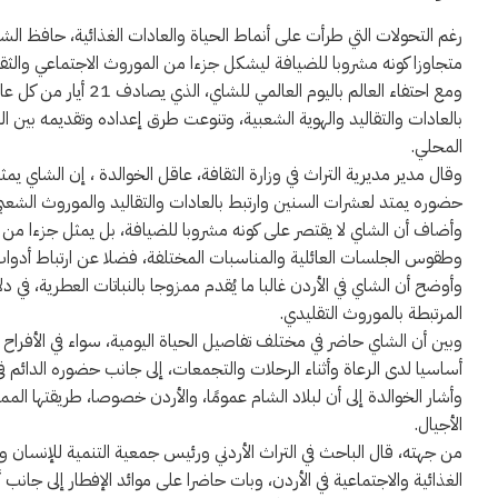
رغم التحولات التي طرأت على أنماط الحياة والعادات الغذائية، حافظ الشا
متجاوزا كونه مشروبا للضيافة ليشكل جزءا من الموروث الاجتماعي والثقاف
ومع احتفاء العالم بال
بالعادات والتقاليد والهوية الشعبية، وتنوعت طرق إعداده وتقديمه بين ال
المحلي.
وقال مدير مديرية التراث في وزارة الثقافة، عاقل الخوالدة ، إن الشاي يمثل
حضوره يمتد لعشرات السنين وارتبط بالعادات والتقاليد والموروث الشعبي 
وأضاف أن الشاي لا يقتصر على كونه مشروبا للضيافة، بل يمثل جزءا من المم
وطقوس الجلسات العائلية والمناسبات المختلفة، فضلا عن ارتباط أدوات 
وأوضح أن الشاي في الأردن غالبا ما يُقدم ممزوجا بالنباتات العطرية، ف
المرتبطة بالموروث التقليدي.
وبين أن الشاي حاضر في مختلف تفاصيل الحياة اليومية، سواء في الأفراح أو ا
أساسيا لدى الرعاة وأثناء الرحلات والتجمعات، إلى جانب حضوره الدائم في ا
وأشار الخوالدة إلى أن لبلاد الشام عمومًا، والأردن خصوصا، طريقتها ال
الأجيال.
من جهته، قال الباحث في التراث الأردني ورئيس جمعية التنمية للإنسان و
الغذائية والاجتماعية في الأردن، وبات حاضرا على موائد الإفطار إلى جا