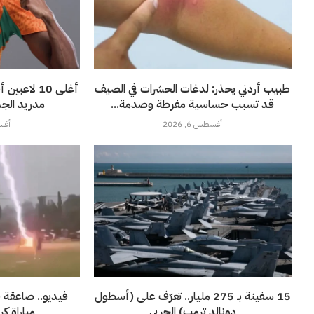
طبيب أردني يحذر: لدغات الحشرات في الصيف
أغلى 10 لاع
قد تسبب حساسية مفرطة وصدمة...
مدريد الجدي
أغسطس 6, 2026
أغسطس
15 سفينة بـ 275 مليار.. تعرّف على (أسطول
فيديو.. صاعقة ق
دونالد ترمب) الحربي
مباراة ك