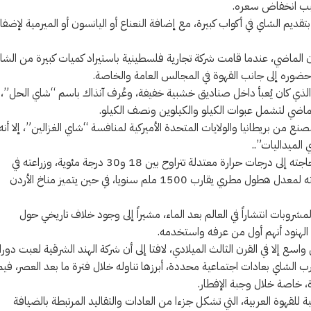
بسبب انخفاض سعره.
ديم الشاي في أكواب كبيرة، مع إضافة النعناع أو اليانسون أو الميرمية لإضفا
قرن الماضي، عندما قامت شركة تجارية فلسطينية باستيراد كميات كبيرة من الشا
ز حضوره إلى جانب القهوة في المجالس العامة والخاصة.
”، الذي كان يُعبأ داخل صناديق خشبية خفيفة، وعُرف آنذاك باسم “شاي الحل”،
لماضي لتشمل عبوات الكيلو والكيلوين ونصف الكيلو.
 من بريطانيا والولايات المتحدة الأميركية لمنافسة “شاي الغزالين”، إلا أنه
 الميداليات”..
وأكد الشريدة أن زراعة الشاي تجاريا في الأردن تعد أمرا غير ممكن، نظرا لحاجته إلى درجات حرارة معتدلة تتراوح بين 18 و30 درجة مئوية، وزراعته في
مرتفعات يزيد ارتفاعها على 1500 متر فوق سطح البحر، إضافة إلى حاجته لمعدل هطول مطري يقارب 1500 ملم سنويا، في حين يتميز مناخ الأردن
المشروبات انتشاراً في العالم بعد الماء، مشيراً إلى وجود خلاف تاريخي حول
ى الهنود أنهم أول من عرفه واستخدمه.
ع إلا في القرن الثالث الميلادي، لافتا إلى أن شركة الهند الشرقية لعبت دورا
رب الشاي بعادات اجتماعية محددة، أبرزها تناوله خلال فترة ما بعد العصر، فيم
، خاصة خلال وجبة الإفطار.
بة للقهوة العربية، التي تشكل جزءا من العادات والتقاليد المرتبطة بالضيافة