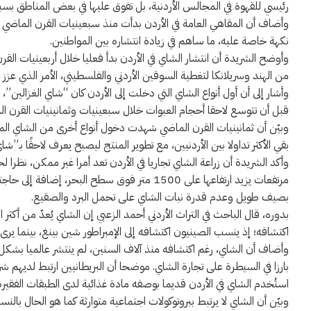
رئيسي للقهوة في المجالس الأردنية، بل تفوق عليها في بعض المناطق 
وأضاف أن المقاهي العامة في الأردن بدأت منذ سبعينيات القرن الماضي بتق
نكهة خاصة عليه، ما ساهم في زيادة انتشاره بين المواطنين.
وأوضح الشريدة أن انتشار الشاي في الأردن بدأ فعليا خلال أربعينيات ال
من الهند وسريلانكا لتغطية السوقين الأردني والفلسطيني، الأمر الذي عز
وأشار إلى أن أول أنواع الشاي التي دخلت إلى الأردن كان “شاي الغزالين
قبل أن تتوسع لاحقا أحجام العبوات خلال سبعينيات وثمانينيات القرن ا
وبيّن أن ثمانينيات القرن الماضي شهدت دخول أنواع أخرى من الشاي المصنع
بقي الأكثر تداولا بين الأردنيين، مع تطوير المنتج ليصبح يعرف لاحقًا بـ”شاي
بصيف طويل وعدم قدرة نبات الشاي على تحمل البرد والصقيع.
بدوره، قال الباحث في التراث الأردني أحمد الزعبي إن الشاي يُعدّ من أكثر 
اكتشافه؛ إذ ينسب الصينيون اكتشافه إلى الإمبراطور شين بينغ، بينما ير
وأضاف أن الشاي، رغم اكتشافه منذ آلاف السنين، لم ينتشر عالميا بشكل واس
بارزا في السيطرة على تجارة الشاي. موضحا أن البريطانيين ارتبط لديهم ش
استُخدم الشاي في الأردن قديما بوصفه مادة غذائية لدى الطبقات الفقيرة
وبيّن أن الشاي لا يرتبط ببروتوكولات اجتماعية متوارثة كما هو الحال بالنس