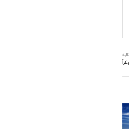
الية
راً