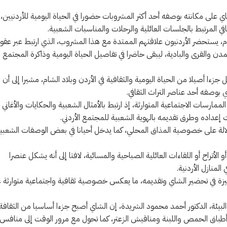
ي على مكانته بوصفه أحد أكثر المشروبات حضورا في الحياة اليومية للأردنيين،
ي المرتبط بالجلسات العائلية والرحلات والمناسبات الشعبية.
يوم العالمي للشاي، الذي يصادف 21 أيار من كل عام، يستحضر الأردنيون علاقتهم الممتدة مع هذا المشروب، الذي ارتبط عبر عق
مدن والقرى والبادية، ليبقى حاضرا في تفاصيل الحياة اليومية وذاكرة المجتمع
 جزءا أصيلا من الحياة اليومية والثقافية في الأردن وبلاد الشام، مشيرا إلى أن
بوصفه أحد عناصر التراث الثقافي.
ارسات الاجتماعية المتوارثة، إذ ارتبط بالأمثال الشعبية والحكايات والأغاني
إعداده وطرق تقديمه بالهوية الشعبية للمجتمع الأردني.
ي دلالة على خصوصية المذاق المحلي، كما يدخل أحيانا في بعض الوصفات الشعبي
لأتراح أو اللقاءات العائلية الصباحية والمسائية، لافتا إلى أنه يشكل عنصرا
لمنازل الأردنية.
مميزة في تحضير الشاي وتقديمه، ما يعكس خصوصية ثقافية واجتماعية متوارثة ع
البيئة، الدكتور أحمد محمود الشريدة، إن الشاي أصبح جزءا أساسيا من الثقافة
نب أطباق الحمص واللبنة ومناقيش الزعتر، كما تحول مع مرور الوقت إلى منافس