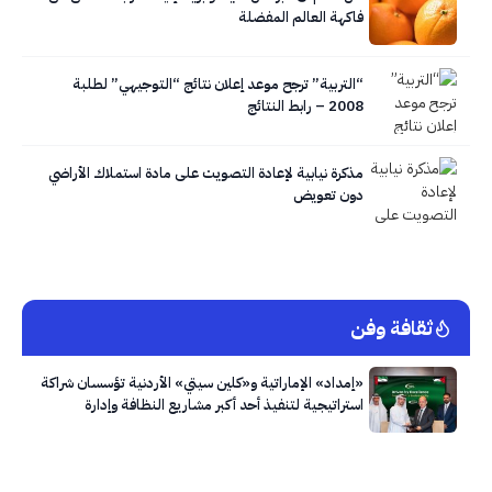
فاكهة العالم المفضلة
“التربية” ترجح موعد إعلان نتائج “التوجيهي” لطلبة
2008 – رابط النتائج
مذكرة نيابية لإعادة التصويت على مادة استملاك الأراضي
دون تعويض
ثقافة وفن
«إمداد» الإماراتية و«كلين سيتي» الأردنية تؤسسان شراكة
استراتيجية لتنفيذ أحد أكبر مشاريع النظافة وإدارة
النفايات في العاصمة عمّان