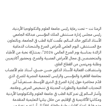
الرمثا نت – تحت رعاية رئيس جامعة العلوم والتكنولوجيا الأردنية،
رئيس مجلس إدارة مستشفى الملك المؤسس عبدالله الجامعي
الأستاذ الدكتور خالد السالم، نظّمت كلية الطب في الجامعة، وبالتعاون
مع المستشفى، اليوم العلمي لأمراض الصرع والشحنات الدماغية
الزائدة بمناسبة يوم الصرع العالمي 2026″، بمشاركة نخبة من الأطباء
والمتخصصين في مجال الأمراض العصبية والصرع، وبحضور أكاديميين
وطلبة ومهتمين من القطاع الطبي.
واستضافت الفعالية الأستاذ الدكتور حسن حسني، أستاذ علم الأعصاب
بجامعة القاهرة والمؤسس والرئيس للجمعية المصرية للصرع، الذي
قدّم محاضرة حول إدارة الصرع في الشرق الأوسط، مستعرضًا أبرز
التحديات العلاجية والتطورات الحديثة في تشخيص المرض وعلاجه.
وأشار السالم إلى تميز كلية الطب في جامعة العلوم والتكنولوجيا الأردنية
ومكانتها الأكاديمية في الإقليم، من خلال بيئتها التعليمية المتقدمة
ودورها في إعداد كفاءات طبية مؤهلة، لافتًا إلى أنها تضم نخبة من