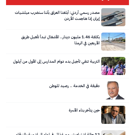
مصدر رسمي أردني: أبلغنا العراق بأننا سنضرب ميلشيات
إيران إذا هاجمت الأردن
بكلفة 1.46 مليون دينار.. الأشغال تبدأ تأهيل طريق
الأربعين في الرمثا
التربية تنفي تأجيل بدء دوام المدارس إلى الأول من أيلول
دقيقة في الخدمة .. رصيد للوطن
حين يتأخر بناء الأسرة
12 حالة اشتباه بتسمم غذائي في لواء الهاشمية بالزرقاء