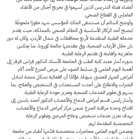
أعضاء هيئة التدريس الذين أسهموا في تخريج أجيال من الأطباء
العاملين في القطاع الصحي.
وأوضح السالم أن مستشفى الملك المؤسس شهد تطورًا ملحوظًا
ليصبح أحد الركائز الأساسية في النظام الصحي بالمملكة، حيث يقدم
خدماته الطبية المتقدمة لأربع محافظات في شمال الأردن، وكان له دور
بارز خلال الأزمات الصحية، وفي مقدمتها جائحة كورونا، بما يعكس
جاهزيته وكفاءته في تقديم الرعاية الطبية.
بدوره أشار عميد كلية الطب في الجامعة الأستاذ الدكتور فراس قرقز إلى
أهمية اليوم العلمي في تسليط الضوء على مرض الصرع كأحد أكثر
أمراض الجهاز العصبي شيوعًا، مؤكدًا أن الفعالية تشكل منصة لتبادل
الخبرات والاطلاع على أحدث المستجدات في التشخيص والعلاج، بما
يسهم في تطوير الخدمات الصحية وتعزيز جودة الرعاية الطبية.
وأشار رئيس قسم أمراض الدماغ والأعصاب الدكتور أحمد ياسين إلى
افتتاح وحدة مراقبة الصرع ضمن مركز أمراض الدماغ والأعصاب،
بهدف تعزيز خدمات تشخيص وعلاج المرضى وتطوير الرعاية
التخصصية المقدمة لهم.
وتضمن اليوم العلمي محاضرات متخصصة قدّمها أطباء من جامعة
العلوم والتكنولوجيا الأردنية ومستشفى الملك المؤسس عبدالله