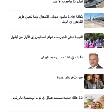
إيران إذا هاجمت الأردن
بكلفة 1.46 مليون دينار.. الأشغال تبدأ تأهيل طريق
الأربعين في الرمثا
التربية تنفي تأجيل بدء دوام المدارس إلى الأول من أيلول
دقيقة في الخدمة .. رصيد للوطن
حين يتأخر بناء الأسرة
12 حالة اشتباه بتسمم غذائي في لواء الهاشمية بالزرقاء