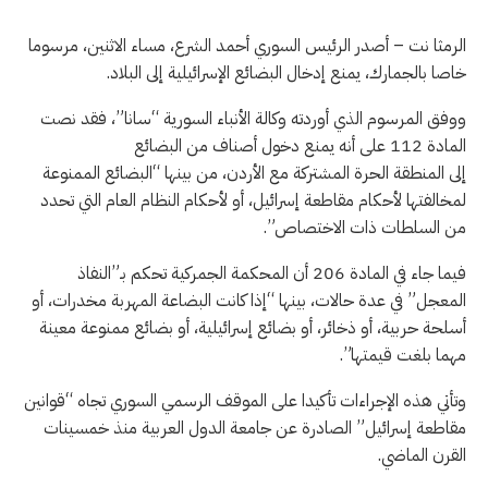
الرمثا نت – أصدر الرئيس السوري أحمد الشرع، مساء الاثنين، مرسوما
خاصا بالجمارك، يمنع إدخال البضائع الإسرائيلية إلى البلاد.
ووفق المرسوم الذي أوردته وكالة الأنباء السورية “سانا”، فقد نصت
المادة 112 على أنه يمنع دخول أصناف من البضائع
إلى المنطقة الحرة المشتركة مع الأردن، من بينها “البضائع الممنوعة
لمخالفتها لأحكام مقاطعة إسرائيل، أو لأحكام النظام العام التي تحدد
من السلطات ذات الاختصاص”.
فيما جاء في المادة 206 أن المحكمة الجمركية تحكم بـ”النفاذ
المعجل” في عدة حالات، بينها “إذا كانت البضاعة المهربة مخدرات، أو
أسلحة حربية، أو ذخائر، أو بضائع إسرائيلية، أو بضائع ممنوعة معينة
مهما بلغت قيمتها”.
وتأتي هذه الإجراءات تأكيدا على الموقف الرسمي السوري تجاه “قوانين
مقاطعة إسرائيل” الصادرة عن جامعة الدول العربية منذ خمسينات
القرن الماضي.