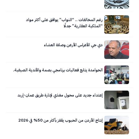
رغم المخالفات .. “النواب” يوافق على أكثر مواد
“الملكية العقارية” جدلًا
دي جي الأعراس الأرعن وصلاة العشاء
الحوامدة يتابع فعاليات برنامجي بصمة والأندية الصيفية.
إعتداء جديد على محول مغذي لإنارة طريق عمان-إربد
إنتاج الأردن من الحبوب يقفز بأكثر من 50% في 2026