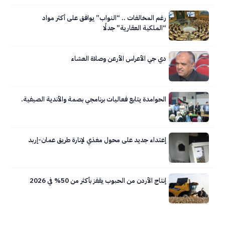
رغم المخالفات .. “النواب” يوافق على أكثر مواد
“الملكية العقارية” جدلًا
دي جي الأعراس الأرعن وصلاة العشاء
الحوامدة يتابع فعاليات برنامجي بصمة والأندية الصيفية.
إعتداء جديد على محول مغذي لإنارة طريق عمان-إربد
إنتاج الأردن من الحبوب يقفز بأكثر من 50% في 2026