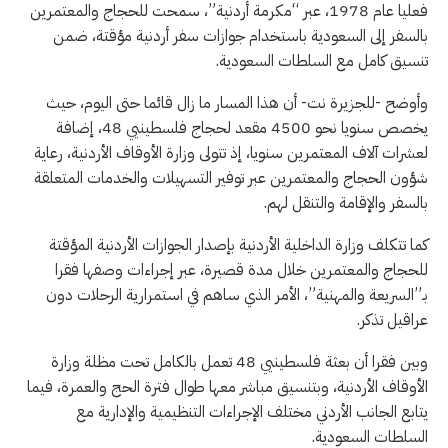
فعليا عام 1978، عبر “مكرمة أردنية”، سمحت للحجاج والمعتمرين
بالسفر إلى السعودية باستخدام جوازات سفر أردنية مؤقتة، ضمن
تنسيق كامل مع السلطات السعودية.
وأوضح -للجزيرة نت- أن هذا المسار ما زال قائما حتى اليوم، حيث
يخصص سنويا نحو 4500 مقعد لحجاج فلسطينيي 48، إضافة
لعشرات آلاف المعتمرين سنويا، إذ تتولى وزارة الأوقاف الأردنية، رعاية
شؤون الحجاج والمعتمرين عبر توفير التسهيلات والخدمات المتعلقة
بالسفر والإقامة والتنقل لهم.
كما تتكلف وزارة الداخلية الأردنية بإصدار الجوازات الأردنية المؤقتة
للحجاج والمعتمرين خلال مدة قصيرة، عبر إجراءات وصفها فقرا
بـ”السريعة والمهنية”، الأمر الذي ساهم في استمرارية الرحلات دون
عراقيل تذكر.
وبين فقرا أن بعثة فلسطينيي 48 تعمل بالكامل تحت مظلة وزارة
الأوقاف الأردنية، وبتنسيق مباشر معها طوال فترة الحج والعمرة، فيما
يتابع الجانب الأردني مختلف الإجراءات التنظيمية والإدارية مع
السلطات السعودية.