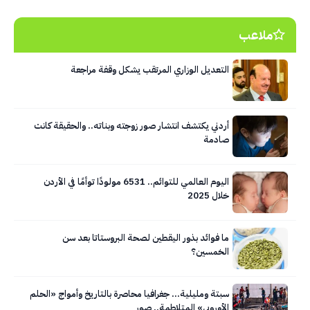
ملاعب
التعديل الوزاري المرتقب يشكل وقفة مراجعة
أردني يكتشف انتشار صور زوجته وبناته.. والحقيقة كانت
صادمة
اليوم العالمي للتوائم.. 6531 مولودًا توأمًا في الأردن
خلال 2025
ما فوائد بذور اليقطين لصحة البروستاتا بعد سن
الخمسين؟
سبتة ومليلية… جغرافيا محاصرة بالتاريخ وأمواج «الحلم
الأوروبي» المتلاطمة.. صور