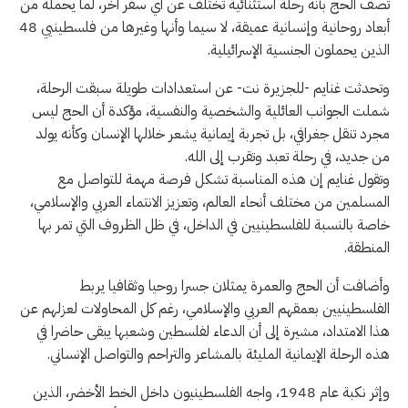
تصف الحج بأنه رحلة استثنائية تختلف عن أي سفر آخر، لما يحمله من
أبعاد روحانية وإنسانية عميقة، لا سيما وأنها وغيرها من فلسطينيي 48
الذين يحملون الجنسية الإسرائيلية.
وتحدثت غنايم -للجزيرة نت- عن استعدادات طويلة سبقت الرحلة،
شملت الجوانب العائلية والشخصية والنفسية، مؤكدة أن الحج ليس
مجرد تنقل جغرافي، بل تجربة إيمانية يشعر خلالها الإنسان وكأنه يولد
من جديد، في رحلة تعبد وتقرب إلى الله.
وتقول غنايم إن هذه المناسبة تشكل فرصة مهمة للتواصل مع
المسلمين من مختلف أنحاء العالم، وتعزيز الانتماء العربي والإسلامي،
خاصة بالنسبة للفلسطينيين في الداخل، في ظل الظروف التي تمر بها
المنطقة.
وأضافت أن الحج والعمرة يمثلان جسرا روحيا وثقافيا يربط
الفلسطينيين بعمقهم العربي والإسلامي، رغم كل المحاولات لعزلهم عن
هذا الامتداد، مشيرة إلى أن الدعاء لفلسطين وشعبها يبقى حاضرا في
هذه الرحلة الإيمانية المليئة بالمشاعر والتراحم والتواصل الإنساني.
وإثر نكبة عام 1948، واجه الفلسطينيون داخل الخط الأخضر، الذين