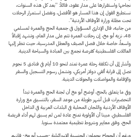
نجاحها واستقرارها على مدار عقود، قائلاً: “بعد كل هذه السنوات،
نستطيع القول إن هذا المسار هو الأفضل، ونفضل استمرار الرحلات
تحت مظلة وزارة الأوقاف الأردنية”.
من جانبه، قال الإداري المسؤول في جمعية الحج والعمرة لمسلمي
48، نزيه أبو مخ، إن رحلات العمرة تتم على مدار العام، وتشهد إقبالاً
واسعاً، خاصة خلال فصل الصيف والعطل المدرسية، حيث تنظر إليها
العائلات الفلسطينية كفرصة تجمع بين العبادة والسياحة الدينية.
وأشار إلى أن تكلفة رحلة عمرة تمتد لنحو 10 أيام في فنادق 5 نجوم
تصل إلى قرابة ألفي دولار أمريكي، وتشمل رسوم التسجيل والسفر
والإقامة والمواصلات والجولات الدينية.
وفي ما يتعلق بالحج، أوضح أبو مخ أن لجنة الحج والعمرة تبدأ
التحضيرات قبل أشهر طويلة من موعد السفر، بالتنسيق مع وزارة
الأوقاف الأردنية واللجان المحلية في البلدات العربية في الداخل
الفلسطيني. مبينا أن الأولوية تمنح عادة لمن لم يسبق لهم أداء فريضة
الحج، وفق معايير وشروط تنظيمية معتمدة سنويا.
ورغم أن الحجاج يحملون الجنسية الإسرائيلية -حسب أبو مخ- فإنهم