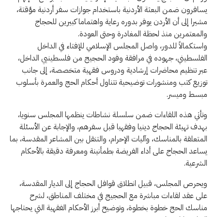
يسافرون ضمن البعثة الأردنية باستخدام جوازات سفر أردنية مؤقتة،
مشيرا إلى أن الأردن يوفر بدوره رعاية واهتماما كبيرين للحجاج
والمعتمرين منذ لحظة المغادرة وحتى العودة.
واستكمالاً للدور، واصل المجلس الإسلامي للإفتاء في الداخل
الفلسطيني، جهوده في مرافقة وفود الحجيج من فلسطينيي الداخل،
عبر تنظيم محاضرات إرشادية ودروس فقهية متخصصة، إلى جانب
توزيع كتب ومنشورات توضيحية تتناول أحكام الحج والعمرة بأسلوب
مبسط وميسر.
وتأتي هذه اللقاءات ضمن سلسلة نشاطات ينظمها المجلس سنويا،
بهدف تهيئة الحجاج دينيا وفقهيا قبل سفرهم، والإجابة عن الأسئلة
المتعلقة بالمناسك، وآليات الإحرام، والتنقل بين المشاعر المقدسة، بما
يساعد الحجاج على أداء الفريضة بطمأنينة ومعرفة دقيقة بالأحكام
الشرعية.
ويحرص المجلس، قبيل انطلاق قوافل الحجاج إلى الديار المقدسة،
على عقد لقاءات مباشرة مع الحجيج في مختلف المناطق، لشرح
مناسك الحج خطوة بخطوة، وتوضيح أبرز الأحكام الفقهية التي يحتاجها