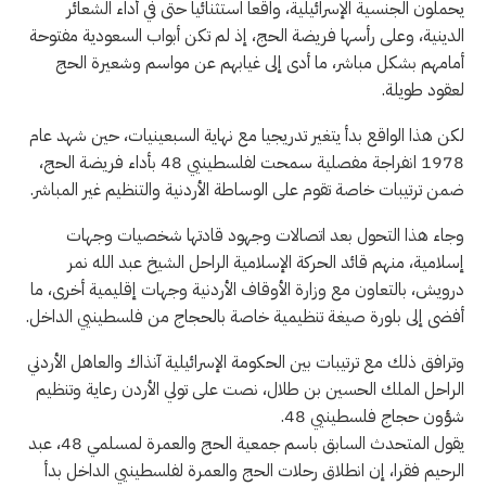
يحملون الجنسية الإسرائيلية، واقعا استثنائيا حتى في أداء الشعائر
الدينية، وعلى رأسها فريضة الحج، إذ لم تكن أبواب السعودية مفتوحة
أمامهم بشكل مباشر، ما أدى إلى غيابهم عن مواسم وشعيرة الحج
لعقود طويلة.
لكن هذا الواقع بدأ يتغير تدريجيا مع نهاية السبعينيات، حين شهد عام
1978 انفراجة مفصلية سمحت لفلسطينيي 48 بأداء فريضة الحج،
ضمن ترتيبات خاصة تقوم على الوساطة الأردنية والتنظيم غير المباشر.
وجاء هذا التحول بعد اتصالات وجهود قادتها شخصيات وجهات
إسلامية، منهم قائد الحركة الإسلامية الراحل الشيخ عبد الله نمر
درويش، بالتعاون مع وزارة الأوقاف الأردنية وجهات إقليمية أخرى، ما
أفضى إلى بلورة صيغة تنظيمية خاصة بالحجاج من فلسطينيي الداخل.
وترافق ذلك مع ترتيبات بين الحكومة الإسرائيلية آنذاك والعاهل الأردني
الراحل الملك الحسين بن طلال، نصت على تولي الأردن رعاية وتنظيم
شؤون حجاج فلسطينيي 48.
يقول المتحدث السابق باسم جمعية الحج والعمرة لمسلمي 48، عبد
الرحيم فقرا، إن انطلاق رحلات الحج والعمرة لفلسطينيي الداخل بدأ