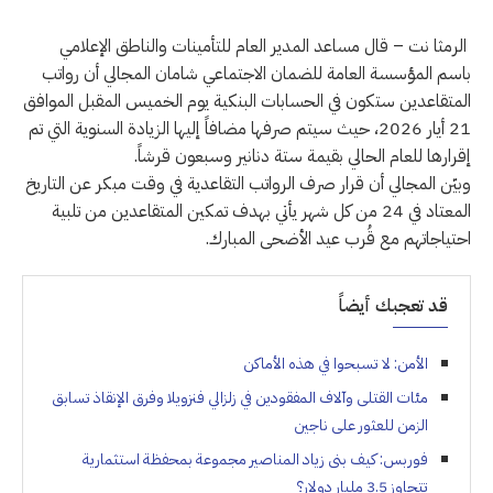
الرمثا نت – قال مساعد المدير العام للتأمينات والناطق الإعلامي
باسم المؤسسة العامة للضمان الاجتماعي شامان المجالي أن رواتب
المتقاعدين ستكون في الحسابات البنكية يوم الخميس المقبل الموافق
21 أيار 2026، حيث سيتم صرفها مضافاً إليها الزيادة السنوية التي تم
إقرارها للعام الحالي بقيمة ستة دنانير وسبعون قرشاً.
وبيّن المجالي أن قرار صرف الرواتب التقاعدية في وقت مبكر عن التاريخ
المعتاد في 24 من كل شهر يأتي بهدف تمكين المتقاعدين من تلبية
احتياجاتهم مع قُرب عيد الأضحى المبارك.
قد تعجبك أيضاً
الأمن: لا تسبحوا في هذه الأماكن
مئات القتلى وآلاف المفقودين في زلزالي فنزويلا وفرق الإنقاذ تسابق
الزمن للعثور على ناجين
فوربس: كيف بنى زياد المناصير مجموعة بمحفظة استثمارية
تتجاوز 3.5 مليار دولار؟