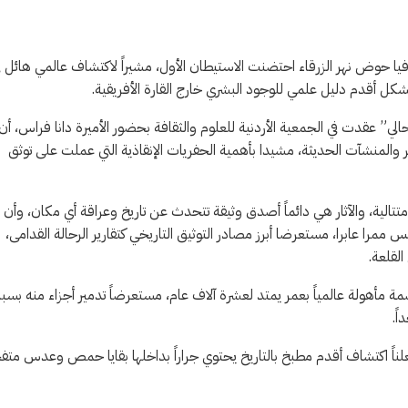
جغرافيا حوض نهر الزرقاء احتضنت الاستيطان الأول، مشيراً لاكتشاف عالمي هائل ف
كل أقدم دليل علمي للوجود البشري خارج القارة الأفريقية.
لي” عقدت في الجمعية الأردنية للعلوم والثقافة بحضور الأميرة دانا فراس، أن
 والمنشآت الحديثة، مشيدا بأهمية الحفريات الإنقاذية التي عملت على توثق
تتالية، والآثار هي دائماً أصدق وثيقة تتحدث عن تاريخ وعراقة أي مكان، وأن
س ممرا عابرا، مستعرضا أبرز مصادر التوثيق التاريخي كتقارير الرحالة القدامى،
لقلعة.
مأهولة عالمياً بعمر يمتد لعشرة آلاف عام، مستعرضاً تدمير أجزاء منه بسب
ً.
ناً اكتشاف أقدم مطبخ بالتاريخ يحتوي جراراً بداخلها بقايا حمص وعدس متف