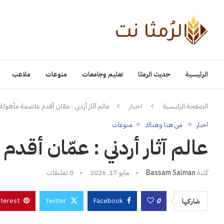
الرئيسية
حديث الرمثا
تعليم وجامعات
منوعات
ملاعب
الصفحة الرئيسية
اخبار
عالم آثار أردني : عمّان أقدم عاصمة مأهولة ع
اخبار
من هنا وهناك
منوعات
عالم آثار أردني : عمّان أقد
كتبه
Bassam Salman
مايو 17, 2026
0 تعليقات
nterest
Twitter
Facebook
0
شاركها