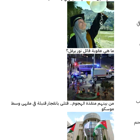
ي
ما هي عقوبة قاتل نور برغل؟
ب
من بينهم منفذة الهجوم.. قتلى بانفجار قنبلة في مقهى وسط
موسكو
حم