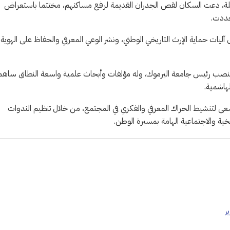
لة، دعت السكان لقص الجدران القديمة لرفع مساكنهم، مختتما باستعراض
جددت.
 آليات حماية الإرث التاريخي الوطني، ونشر الوعي المعرفي والحفاظ على الهوية
ابقا منصب رئيس جامعة اليرموك، وله مؤلفات وأبحاث علمية واسعة النطاق ساه
لهاشمية.
تسعى لتنشيط الحراك المعرفي والفكري في المجتمع، من خلال تنظيم الندوات
ية والاجتماعية الهامة بمسيرة الوطن.
ر