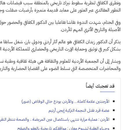
وتطرق الكفافي لنظرية سقوط نيزك تاريخي بالمنطقة سبب فيضانات هائ
التطور العقائدي عبر العثور على معابد قديمة متميزة بأرضيات صقلت و
وفي الختام، شهدت الندوة نقاشا تفاعليا بين الدكتور الكفافي والحضور حول
الأصيلة والتاريخ الأثري المهم للأردن.
يذكر أن الدكتور زيدان الكفافي هو عالم آثار أردني ودولي بارز، شغل س
بشكل كبير في توثيق وحماية الإرث التاريخي والحضاري للمملكة الأردنية ا
ويشار إلى أن الجمعية الأردنية للعلوم والثقافة هي هيئة ثقافية وطنية 
والمحاضرات المتخصصة التي تسلط الضوء على القضايا الحضارية والتاريخ
قد تعجبك أيضاً
الأرجنتين علامة كاملة… والأردن يودع خالي الوفاض (صور)
عضة قرد تقتل النجمة التركية إيجي أرتيم
الأردن : عملية مرارة تنتهي باستئصال عين المريضة .. والصحة تنتظر التقري
وجهاء العقبة لشيوخ معان : مواقفكم تاريخية بالعفو والصفح