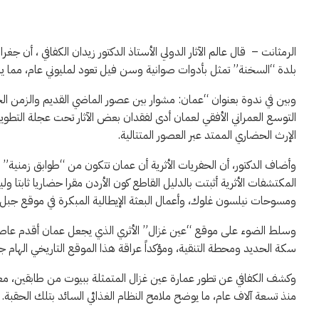
الرمثانت – قال عالم الآثار الدولي الأستاذ الدكتور زيدان الكفافي ، أن 
بلدة “السخنة” تمثل بأدوات صوانية وسن فيل تعود لمليوني عام، مما يش
وبين في ندوة بعنوان “عمان: مشوار بين عصور الماضي القديم والزمن الحا
التوسع العمراني الأفقي لعمان أدى لفقدان بعض الآثار تحت عجلة التطوير
الإرث الحضاري الممتد عبر العصور المتتالية.
وأضاف الدكتور، أن الحفريات الأثرية أن عمان تتكون من “طوابق زمنية” م
المكتشفات الأثرية أثبتت بالدليل القاطع كون الأردن مقرا حضاريا ثابتا ولي
ومسوحات نيلسون غلوك، وأعمال البعثة الإيطالية المبكرة في موقع جبل ا
وسلط الضوء على موقع “عين غزال” الأثري الذي يجعل عمان أقدم عاصمة 
سكة الحديد ومحطة التنقية، ومؤكداً عراقة هذا الموقع التاريخي الهام جدا
وكشف الكفافي عن تطور عمارة عين غزال المتمثلة ببيوت من طابقين، معل
منذ تسعة آلاف عام، ما يوضح ملامح النظام الغذائي السائد بتلك الحقبة.