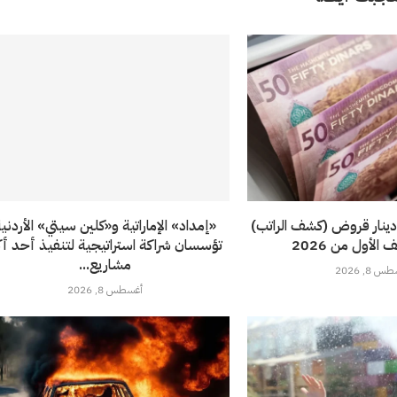
 2.5 مليار دينار قروض (كشف الراتب)
«إمداد» الإماراتية و«كلين سيتي» الأردني
الأول من 2026
تؤسسان شراكة استراتيجية لتنفيذ أحد أك
مشاريع...
 8, 2026
أغسطس 8, 2026