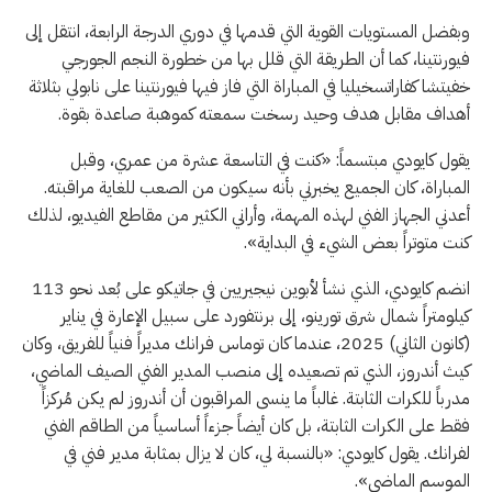
وبفضل المستويات القوية التي قدمها في دوري الدرجة الرابعة، انتقل إلى
فيورنتينا، كما أن الطريقة التي قلل بها من خطورة النجم الجورجي
خفيتشا كفاراتسخيليا في المباراة التي فاز فيها فيورنتينا على نابولي بثلاثة
أهداف مقابل هدف وحيد رسخت سمعته كموهبة صاعدة بقوة.
يقول كايودي مبتسماً: «كنت في التاسعة عشرة من عمري، وقبل
المباراة، كان الجميع يخبرني بأنه سيكون من الصعب للغاية مراقبته.
أعدني الجهاز الفني لهذه المهمة، وأراني الكثير من مقاطع الفيديو، لذلك
كنت متوتراً بعض الشيء في البداية».
انضم كايودي، الذي نشأ لأبوين نيجيريين في جاتيكو على بُعد نحو 113
كيلومتراً شمال شرق تورينو، إلى برنتفورد على سبيل الإعارة في يناير
(كانون الثاني) 2025، عندما كان توماس فرانك مديراً فنياً للفريق، وكان
كيث أندروز، الذي تم تصعيده إلى منصب المدير الفني الصيف الماضي،
مدرباً للكرات الثابتة. غالباً ما ينسى المراقبون أن أندروز لم يكن مُركزاً
فقط على الكرات الثابتة، بل كان أيضاً جزءاً أساسياً من الطاقم الفني
لفرانك. يقول كايودي: «بالنسبة لي، كان لا يزال بمثابة مدير فني في
الموسم الماضي».