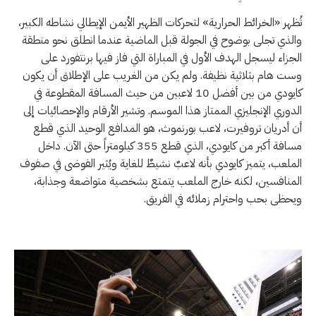
تُظهر «الخرائط الحرارية» لتحركات الظهير الأيمن الإيطالي نشاطه الكبير،
والذي تجلى بوضوح في الجولة قبل الماضية عندما انطلق نحو منطقة
الجزاء ليسجل الهدف الأول في المباراة التي فاز فيها برنتفورد على
وست هام بثلاثية نظيفة. ولم يكن من الغريب على الإطلاق أن يكون
كايودي من بين أفضل 10 لاعبين من حيث المسافة المقطوعة في
الدوري الإنجليزي الممتاز هذا الموسم. وتشير الأرقام والإحصائيات إلى
أن أدريان تروفيرت، لاعب بورنموث، هو المدافع الوحيد الذي قطع
مسافة أكبر من كايودي، الذي قطع 355 كيلومتراً حتى الآن. داخل
الملعب، يتميز كايودي بأنه لاعبٌ نشيطٌ للغاية ويُثير الفوضى في صفوف
المنافسين، لكنه خارج الملعب يتمتع بشخصية متواضعة وجذابة،
ويحظى بحب واحترام زملائه في الفريق.