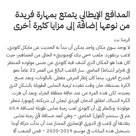
المدافع الإيطالي يتمتع بمهارة فريدة
من نوعها إضافة إلى مزايا كثيرة أخرى
الرمثا نت
لا يوجد سوى مكان واحد يمكن أن نبدأ به الحديث عن مايكل كايودي،
لاعب برنتفورد: ملعب «جي تيك كوميونيتي» الخالي من الجماهير، حيث
كان هذا هو المكان الذي كشف فيه كايودي عن جنس مولوده المنتظر
في فبراير (شباط) الماضي. سار اللاعب البالغ من العمر 21 عاماً نحو
المدرج الغربي، بينما كان إطار المرمى مغطى بالبالونات، وبعد مسح
الكرة بمنشفة، حان وقت تنفيذه لرمية التماس الطويلة بالشكل الذي
يجيده، لكن هذه المرة من عند حافة منطقة الجزاء. وبعد أن هزت
الكرة الشباك، انطلق الدخان الوردي ليعلن أن شريكته، إليونورا، تنتظر
مولودة. وبالنظر إلى أن كايودي لعب رمية تماس طويلة لمسافة 65.4
متر في سبتمبر (أيلول) الماضي – وهي أبعد مسافة لأي رمية تماس
ينفذها أي لاعب في الدوري الإنجليزي الممتاز منذ أن بدأت شركة أوبتا
بتسجيل هذه البيانات في موسم 2019-2020 – فمن الصعب ألا