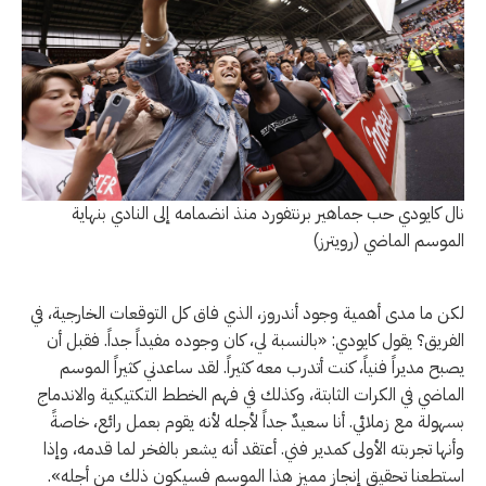
نال كايودي حب جماهير برنتفورد منذ انضمامه إلى النادي بنهاية
الموسم الماضي (رويترز)
لكن ما مدى أهمية وجود أندروز، الذي فاق كل التوقعات الخارجية، في
الفريق؟ يقول كايودي: «بالنسبة لي، كان وجوده مفيداً جداً. فقبل أن
يصبح مديراً فنياً، كنت أتدرب معه كثيراً. لقد ساعدني كثيراً الموسم
الماضي في الكرات الثابتة، وكذلك في فهم الخطط التكتيكية والاندماج
بسهولة مع زملائي. أنا سعيدٌ جداً لأجله لأنه يقوم بعمل رائع، خاصةً
وأنها تجربته الأولى كمدير فني. أعتقد أنه يشعر بالفخر لما قدمه، وإذا
استطعنا تحقيق إنجاز مميز هذا الموسم فسيكون ذلك من أجله».