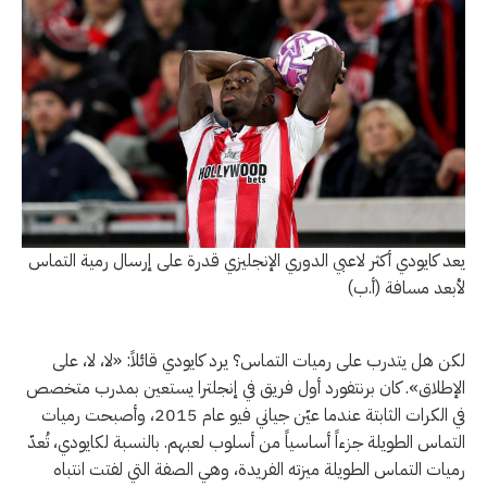
يعد كايودي أكثر لاعبي الدوري الإنجليزي قدرة على إرسال رمية التماس
لأبعد مسافة (أ.ب)
لكن هل يتدرب على رميات التماس؟ يرد كايودي قائلاً: «لا، لا، على
الإطلاق». كان برنتفورد أول فريق في إنجلترا يستعين بمدرب متخصص
في الكرات الثابتة عندما عيّن جياني فيو عام 2015، وأصبحت رميات
التماس الطويلة جزءاً أساسياً من أسلوب لعبهم. بالنسبة لكايودي، تُعدّ
رميات التماس الطويلة ميزته الفريدة، وهي الصفة التي لفتت انتباه