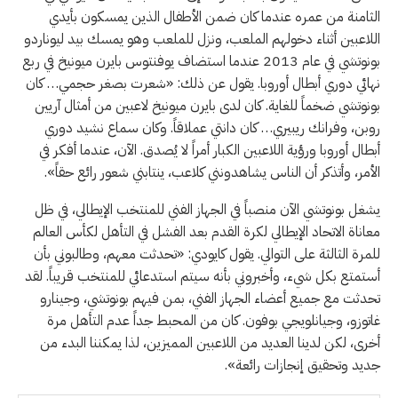
الثامنة من عمره عندما كان ضمن الأطفال الذين يمسكون بأيدي
اللاعبين أثناء دخولهم الملعب، ونزل للملعب وهو يمسك بيد ليوناردو
بونوتشي في عام 2013 عندما استضاف يوفنتوس بايرن ميونيخ في ربع
نهائي دوري أبطال أوروبا. يقول عن ذلك: «شعرت بصغر حجمي… كان
بونوتشي ضخماً للغاية. كان لدى بايرن ميونيخ لاعبين من أمثال آريين
روبن، وفرانك ريبيري… كان دانتي عملاقاً. وكان سماع نشيد دوري
أبطال أوروبا ورؤية اللاعبين الكبار أمراً لا يُصدق. الآن، عندما أفكر في
الأمر، وأتذكر أن الناس يشاهدونني كلاعب، ينتابني شعور رائع حقاً».
يشغل بونوتشي الآن منصباً في الجهاز الفني للمنتخب الإيطالي، في ظل
معاناة الاتحاد الإيطالي لكرة القدم بعد الفشل في التأهل لكأس العالم
للمرة الثالثة على التوالي. يقول كايودي: «تحدثت معهم، وطالبوني بأن
أستمتع بكل شيء، وأخبروني بأنه سيتم استدعائي للمنتخب قريباً. لقد
تحدثت مع جميع أعضاء الجهاز الفني، بمن فيهم بونوتشي، وجينارو
غاتوزو، وجيانلويجي بوفون. كان من المحبط جداً عدم التأهل مرة
أخرى، لكن لدينا العديد من اللاعبين المميزين، لذا يمكننا البدء من
جديد وتحقيق إنجازات رائعة».