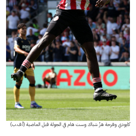
كايودي وفرحة هزّ شباك وست هام في الجولة قبل الماضية (أ.ف.ب)