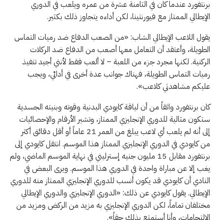
برنتفورد عندما كان في الثامنة عشرة من عمره ويلعب في الدوري
الإيطالي الممتاز مع فيورنتينا، لكن أداءه يتجاوز ذلك بكثير.
يقول اللاعب الإيطالي الشاب: «من الصعب الدفاع ضد رميات التماس
الطويلة، وأعتقد أن التعامل معها أصعب من الدفاع ضد الركلات
الركنية. لكنها مجرد جزء من اللعبة – لا ألعب فقط لأنني أجيد تنفيذ
رميات التماس الطويلة، فهناك جوانب عدة أخرى في أدائي، ويجب
عليكم مشاهدتي كلاعب».
كان برنتفورد واثقاً من أن لياقة كايودي البدنية وقوته وبنيته الجسدية
ستكون مثالية للدوري الإنجليزي الممتاز، وتشير الأرقام والإحصائيات
إلى أنه لم يلعب أي لاعب يبلغ من العمر 21 عاماً أو أقل دقائق أكثر
من كايودي في الدوري الإنجليزي الممتاز هذا الموسم. انتقل كايودي إلى
برنتفورد مقابل 15 مليون جنيه إسترليني في نهاية الموسم الماضي، ولم
يغب إلا عن مباراة واحدة في الدوري هذا الموسم. ويرى البعض في
النادي أن كايودي قد يكون أنسب للدوري الإنجليزي الممتاز منه للدوري
الإيطالي. يقول كايودي عن ذلك: «الدوري الإنجليزي والدوري الإيطالي
مختلفان تماماً، لكن الدوري الإنجليزي به مزيد من الركض ومزيد من
الالتحامات، وأنا أستمتع بذلك حقاً».