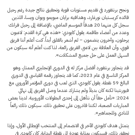
ونجح برنتفورد في تقديم مستويات قوية وتحقيق نتائج جيدة رغم رحيل
قائده كريستيان نورغارد، وهدافيه برايان مبويمو ويوان ويسا، اللذين
سجل كل منهما 20 هدفاً الموسم الماضي، بالإضافة إلى رحيل فرانك
وعدد من أعضاء طاقمه. يقول كايودي: «هذه هي كرة القدم: لاعبون
يرحلون، وآخرون ينضمون – لم أشعر بالقلق أبداً. كنت أعلم أننا فريق
قوي، وأن العلاقة بين لاعبي الفريق رائعة، لذا كنت أعلم أنه سيكون من
السهل العمل على حل جميع المشكلات».
قد يتجاوز برنتفورد أفضل مركز له في الدوري الإنجليزي الممتاز، وهو
المركز التاسع في عام 2023، كما قد يتجاوز رقمه القياسي في الدوري
البالغ 59 نقطة. يقول كايودي، الذي لعب في دوري المؤتمر الأوروبي مع
فيورنتينا لكنه كان بديلاً ولم يشارك عندما وصل الفريق إلى نهائي
2024: «نأمل حقاً أن نتأهل إلى إحدى البطولات الأوروبية. لدينا بعض
المباريات الصعبة، لكننا قادرون على تحقيق ذلك. سيكون ذلك رائعاً
للنادي وللجماهير».
يتمثل هدف كايودي الآخر في الانضمام إلى المنتخب الإيطالي الأول، وإذا
تحقق ذلك، فسيكون بمثابة عودة إلى نقطة البداية. كان كايودي في