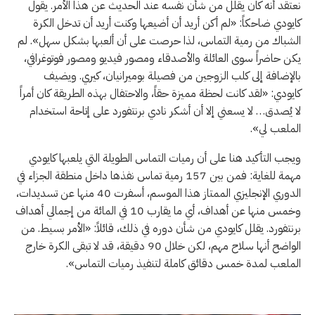
نعتقد أنه كان يقلل من شأن نفسه عند الحديث عن هذا الأمر. يقول
كايودي ضاحكاً: «لم أكن أريد أن أضيعها وكنت أريد أن تدخل الكرة
الشباك من رمية التماس، لذا حرصت على أن ألعبها بشكل سهل». لم
يكن حاضراً سوى العائلة والأصدقاء ومصور فيديو ومصور فوتوغرافي،
بالإضافة إلى كلب الزوجين من فصيلة بوميرانيان، كيري. ويضيف
كايودي: «لقد كانت لحظة مميزة حقاً، والاحتفال بهذه الطريقة كان أمراً
لا يُصدق… لا يسعني إلا أن أشكر نادي برنتفورد على إتاحة استخدام
الملعب لي».
ويجب التأكيد هنا على أن رميات التماس الطويلة التي يلعبها كايودي
مهمة للغاية: فمن بين 157 رمية تماس نفذها داخل منطقة الجزاء في
الدوري الإنجليزي الممتاز هذا الموسم، أسفرت 40 منها عن تسديدات،
وخمس منها عن أهداف، أي ما يقارب 10 في المائة من إجمالي أهداف
برنتفورد. يقلل كايودي من شأن دوره في ذلك، قائلاً: «الأمر بسيط. من
الواضح أنها سلاح مهم، لكن خلال 90 دقيقة، قد لا تبقى الكرة خارج
الملعب لمدة خمس دقائق كاملة لتنفيذ رميات التماس».