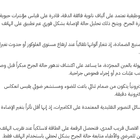
فية تعتمد على ألياف نانوية فائقة الدقة، قادرة على قياس مؤشرات حيوية
 الجرح. ويتيح ذلك تحليل حالة الإصابة بشكل فوري عبر تطبيق على الهاتف
يع الضمادة، إذ تتغيَّر ألوانها تلقائياً عند ارتفاع مستوى الغلوكوز أو حدوث تغير
سهولة بالعين المجرّدة، ما يساعد على اكتشاف تدهور حالة الجرح مبكراً قبل وص
حب عيّنات دم أو إجراء فحوص جراحية.
 إلكترونياً يتكون من صمام ثنائي باعث للضوء ومستشعر ضوئي يقيس انعكاس
ترونية دقيقة.
ائل التصوير التقليدية المعتمدة على الكاميرات، إذ إنها أقل تأثراً بتغير الإضاءة
ية الاتصال قريب المدى، فتحصل الرقعة على الطاقة لاسلكياً عند تقريب الهاتف
مكن للمرضى والأطباء متابعة حالة الجرح بشكل لحظي باستخدام الهاتف فقط.