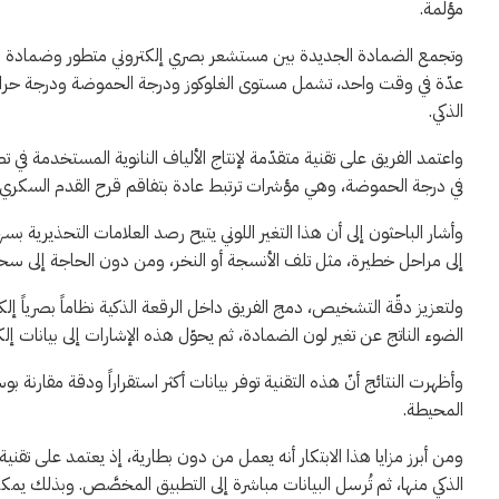
مؤلمة.
وتجمع الضمادة الجديدة بين مستشعر بصري إلكتروني متطور وضمادة وظي
عدّة في وقت واحد، تشمل مستوى الغلوكوز ودرجة الحموضة ودرجة حرارة
الذكي.
واعتمد الفريق على تقنية متقدّمة لإنتاج الألياف النانوية المستخدمة في تصن
في درجة الحموضة، وهي مؤشرات ترتبط عادة بتفاقم قرح القدم السكري.
وأشار الباحثون إلى أن هذا التغير اللوني يتيح رصد العلامات التحذيرية ب
إلى مراحل خطيرة، مثل تلف الأنسجة أو النخر، ومن دون الحاجة إلى س
ولتعزيز دقّة التشخيص، دمج الفريق داخل الرقعة الذكية نظاماً بصرياً
الضوء الناتج عن تغير لون الضمادة، ثم يحوّل هذه الإشارات إلى بيانات إلك
وأظهرت النتائج أنّ هذه التقنية توفر بيانات أكثر استقراراً ودقة مقارنة بوس
المحيطة.
ومن أبرز مزايا هذا الابتكار أنه يعمل من دون بطارية، إذ يعتمد على تقن
الذكي منها، ثم تُرسل البيانات مباشرة إلى التطبيق المخصَّص. وبذلك ي