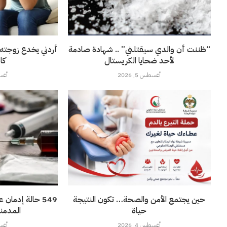
“ظننت أن والدي سيقتلني” .. شهادة صادمة
أردني يخدع زوجته 
لأحد ضحايا الكريستال
كا
أغسطس 5, 2026
أغسطس
حين يجتمع الأمن والصحة… تكون النتيجة
549 حالة إدمان
حياة
المدمنين
أغسطس 4, 2026
أغسطس