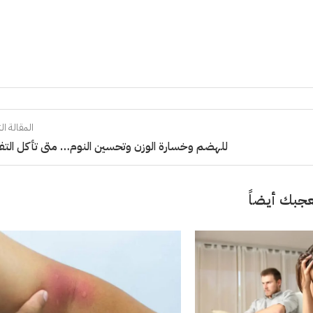
المقالة الت
للهضم وخسارة الوزن وتحسين النوم… متى تأكل التف
جبك أيضاً