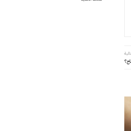
الية
اح؟