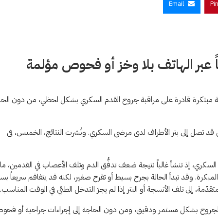
Email
Pi
اً عبر الهاتف بلا وخز أو فحوص مؤلمة
 ذكية مبتكرة قادرة على مراقبة جروح القدم السكري بشكل لحظي، من دون الح
 قد تصل إلى بتر الأطراف لدى مرضى السكري. ونُشرت النتائج، الخميس، في
سكري، إذ تنشأ غالباً نتيجة ضعف تدفُّق الدم وتلف الأعصاب في القدمين، ما
لمبكرة. وقد تبدأ الحالة بجرح بسيط أو تقرح صغير، لكنه قد يتفاقم سريعاً ب
قدّمة، إلى تلف الأنسجة أو البتر إذا لم يجرَ التدخل الطبّي في الوقت المناسب.
بة الجروح بشكل مستمر ودقيق، ومن دون الحاجة إلى إجراءات جراحية أو فح