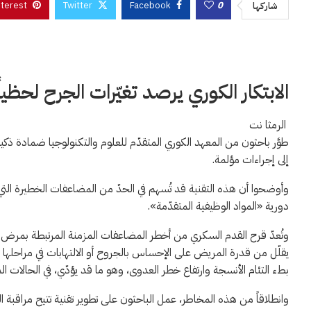
nterest
Twitter
Facebook
0
شاركها
الابتكار الكوري يرصد تغيّرات الجرح لحظي
الرمثا نت
طوَّر باحثون من المعهد الكوري المتقدّم للعلوم والتكنولوجيا ضمادة
إلى إجراءات مؤلمة.
وأوضحوا أن هذه التقنية قد تُسهم في الحدّ من المضاعفات الخطيرة التي
دورية «المواد الوظيفية المتقدّمة».
وتُعدّ قرح القدم السكري من أخطر المضاعفات المزمنة المرتبطة بمرض ال
يقلّل من قدرة المريض على الإحساس بالجروح أو الالتهابات في مراحلها ا
بطء التئام الأنسجة وارتفاع خطر العدوى، وهو ما قد يؤدّي، في الحالات المت
وانطلاقاً من هذه المخاطر، عمل الباحثون على تطوير تقنية تتيح مراق