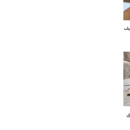
صيف
ى