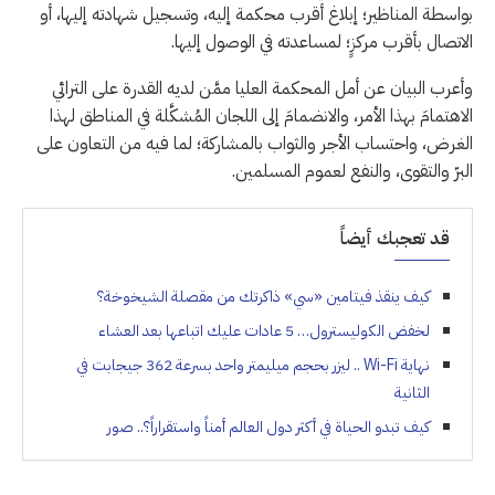
بواسطة المناظير؛ إبلاغ أقرب محكمة إليه، وتسجيل شهادته إليها، أو
الاتصال بأقرب مركزٍ؛ لمساعدته في الوصول إليها.
وأعرب البيان عن أمل المحكمة العليا ممَّن لديه القدرة على الترائي
الاهتمامَ بهذا الأمر، والانضمامَ إلى اللجان المُشكَّلة في المناطق لهذا
الغرض، واحتساب الأجر والثواب بالمشاركة؛ لما فيه من التعاون على
البرّ والتقوى، والنفع لعموم المسلمين.
قد تعجبك أيضاً
كيف ينقذ فيتامين «سي» ذاكرتك من مقصلة الشيخوخة؟
لخفض الكوليسترول… 5 عادات عليك اتباعها بعد العشاء
نهاية Wi-Fi .. ليزر بحجم ميليمتر واحد بسرعة 362 جيجابت في
الثانية
كيف تبدو الحياة في أكثر دول العالم أمناً واستقراراً؟.. صور