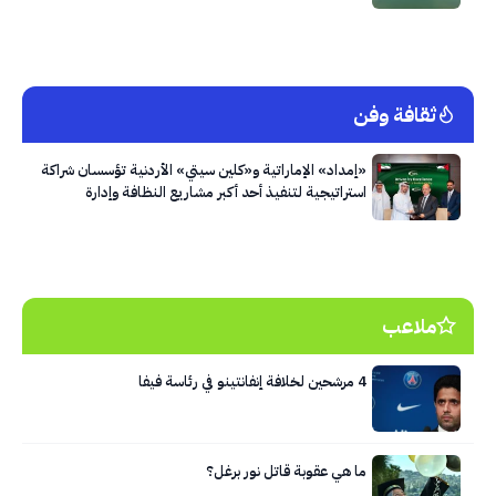
ثقافة وفن
«إمداد» الإماراتية و«كلين سيتي» الأردنية تؤسسان شراكة
استراتيجية لتنفيذ أحد أكبر مشاريع النظافة وإدارة
النفايات في العاصمة عمّان
ملاعب
4 مرشحين لخلافة إنفانتينو في رئاسة فيفا
ما هي عقوبة قاتل نور برغل؟